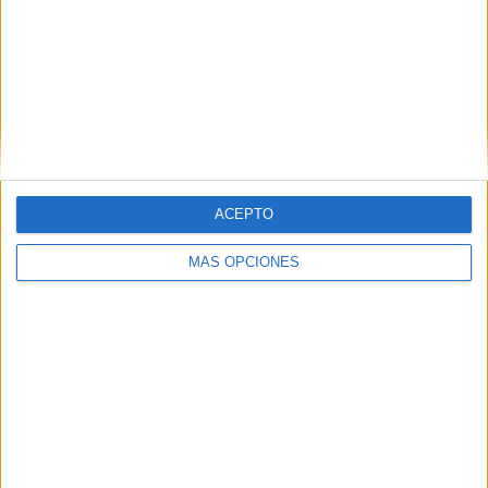
ARTÍCULOS ALEATORIOS
ACEPTO
MÁS OPCIONES
03/08/2026
El Real Betis invita a los
aficionados a diseñar su