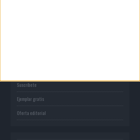
Normas de uso
Política de privacidad
PUBLICACIONES
Tienda
Suscríbete
Ejemplar gratis
Oferta editorial