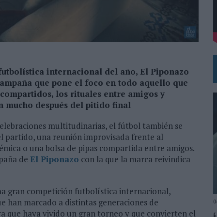
DE CHEIL SPAIN PARA SAMSUNG ELECTRONICS IBERIA
futbolística internacional del año, El Piponazo
campaña que pone el foco en todo aquello que
compartidos, los rituales entre amigos y
 mucho después del pitido final
 celebraciones multitudinarias, el fútbol también se
l partido, una reunión improvisada frente al
lémica o una bolsa de pipas compartida entre amigos.
mpaña de
El Piponazo
con la que la marca reivindica
ma gran competición futbolística internacional,
ue han marcado a distintas generaciones de
0
ra que haya vivido un gran torneo y que convierten el