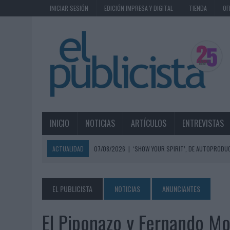
INICIAR SESIÓN
EDICIÓN IMPRESA Y DIGITAL
TIENDA
OF
INICIO
NOTICIAS
ARTÍCULOS
ENTREVISTAS
ACTUALIDAD
07/08/2026
|
‘SHOW YOUR SPIRIT’, DE AUTOPRODUC
07/08/2026
|
EL MÁLAGA CF CULMINA SU TRILOGÍA DE MARCA CON U
07/08/2026
|
MAHOU REIVINDICA EL RITUAL DE LA CAÑA EN EL DÍA IN
EL PUBLICISTA
NOTICIAS
ANUNCIANTES
07/08/2026
|
MG SPIRIT RELANZA SU MARCA CON UNA ESTRATEGIA 
El Piponazo y Fernando Mor
07/08/2026
|
PATRÓN CONVIERTE EL NUEVO SINGLE DE ARÓN PIPER EN