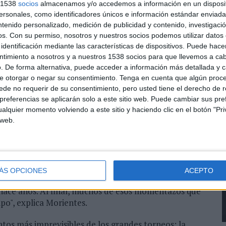
s 1538
socios
almacenamos y/o accedemos a información en un disposit
sonales, como identificadores únicos e información estándar enviada 
ntenido personalizado, medición de publicidad y contenido, investigaci
os.
Con su permiso, nosotros y nuestros socios podemos utilizar datos 
identificación mediante las características de dispositivos. Puede hacer
ntimiento a nosotros y a nuestros 1538 socios para que llevemos a ca
. De forma alternativa, puede acceder a información más detallada y 
e otorgar o negar su consentimiento.
Tenga en cuenta que algún proc
de no requerir de su consentimiento, pero usted tiene el derecho de r
referencias se aplicarán solo a este sitio web. Puede cambiar sus pref
alquier momento volviendo a este sitio y haciendo clic en el botón "Pri
 web.
ÁS OPCIONES
ACEPTO
hizo mucha ilusión porque es una marca que lleva
 hace años. Al final, muchos de esos momentazos que
po", explica Morientes.
tos más imprevisibles de los grandes torneos: la