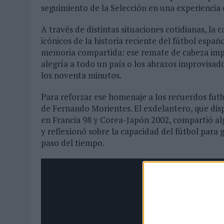
seguimiento de la Selección en una experiencia 
A través de distintas situaciones cotidianas, l
icónicos de la historia reciente del fútbol españ
memoria compartida: ese remate de cabeza impos
alegría a todo un país o los abrazos improvisad
los noventa minutos.
Para reforzar ese homenaje a los recuerdos futb
de Fernando Morientes. El exdelantero, que dis
en Francia 98 y Corea-Japón 2002, compartió al
y reflexionó sobre la capacidad del fútbol para
paso del tiempo.