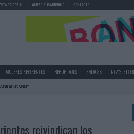
ERTA EDITORIAL
QUIERO SUSCRIBIRME
CONTACTO
MUJERES REFERENTES
REPORTAJES
ENLACES
NEWSLETTE
CIÓN DE MG SPIRIT
NA CAMPAÑA QUE CELEBRA SU REGRESO A PRIMERA DIVISIÓN
TERNACIONAL DE LA CERVEZA
360º CENTRADA EN EL ORIGEN BARCELONÉS
ientes reivindican los
 UNA EXPERIENCIA DE MARCA EN IBIZA