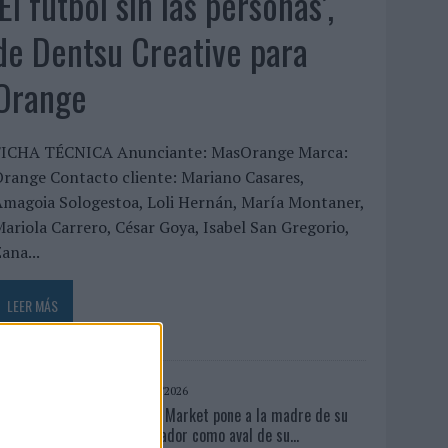
‘El fútbol sin las personas’,
de Dentsu Creative para
Orange
FICHA TÉCNICA Anunciante: MasOrange Marca:
range Contacto cliente: Mariano Casares,
Amagoia Sologestoa, Loli Hernán, María Montaner,
ariola Carrero, César Goya, Isabel San Gregorio,
ana...
LEER MÁS
03/08/2026
Back Market pone a la madre de su
fundador como aval de su...