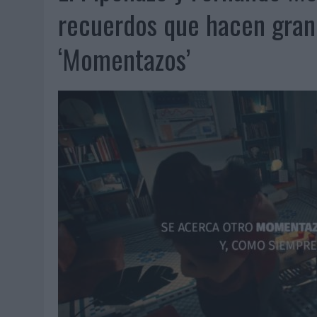
07/08/2026
|
EL VERANO PONE A PRUEBA LA ESTRATEGIA DIGITAL DE
recuerdos que hacen grand
07/08/2026
|
VUELING CONVIERTE LOS RECUERDOS EN SOUVENIRS CO
‘Momentazos’
07/08/2026
|
CUANDO SE APAGUE EL SOL, EL ECLIPSE DE 2026 POND
06/08/2026
|
‘LA VUELTA’, DE FENOMENAL PARA MÁLAGA CF
06/08/2026
|
SIETE DE CADA DIEZ EMPRESAS ESPAÑOLAS NO INTEGRA
06/08/2026
|
LA TELEVISIÓN SIGUE LIDERANDO EL CONSUMO DE MEDI
06/08/2026
|
EL USO DE LA IA GENERATIVA ALCANZA YA AL 62% DE L
06/08/2026
|
SYSTEM1 NOMBRA A KIMBERLY BASTONI COMO NUEVA D
06/08/2026
|
FRIGO Y UNIQLO LANZAN UNA COLECCIÓN PERSONALIZA
06/08/2026
|
LA IA ESTÁ SUBIENDO EL LISTÓN DE LA CREATIVIDAD
05/08/2026
|
BEON WORLDWIDE LANZA RAÍZ URBANA PARA TRANSFOR
05/08/2026
|
FABRA COMUNICACIÓN INCORPORA A CASONÁ Y ASUME 
05/08/2026
|
LOPESAN HOTELS & RESORTS ACERCA EL PARAÍSO CAN
05/08/2026
|
LUIS ARQUILLOS (BURGO DE ARIAS): “LA CONSTRUCCIÓ