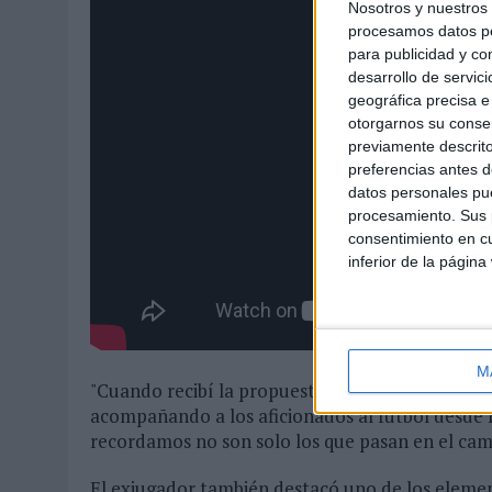
Nosotros y nuestro
procesamos datos per
para publicidad y co
desarrollo de servici
geográfica precisa e 
otorgarnos su conse
previamente descrito
preferencias antes d
datos personales pue
procesamiento. Sus p
consentimiento en cu
inferior de la página
M
"Cuando recibí la propuesta de El Piponazo me 
acompañando a los aficionados al fútbol desde
recordamos no son solo los que pasan en el cam
El exjugador también destacó uno de los elemen