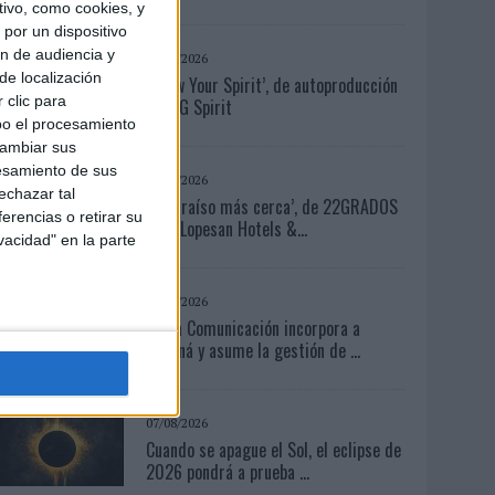
ivo, como cookies, y
por un dispositivo
ón de audiencia y
07/08/2026
de localización
‘Show Your Spirit’, de autoproducción
 clic para
de MG Spirit
bo el procesamiento
cambiar sus
esamiento de sus
04/08/2026
echazar tal
‘El Paraíso más cerca’, de 22GRADOS
erencias o retirar su
para Lopesan Hotels &...
vacidad" en la parte
05/08/2026
Fabra Comunicación incorpora a
Casoná y asume la gestión de ...
07/08/2026
Cuando se apague el Sol, el eclipse de
2026 pondrá a prueba ...