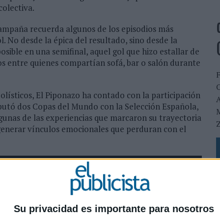
colectiva.
a campaña recuerda algunos de los episodios más
ol. No desde la épica del resultado, sino desde la
ible en una semifinal, aquel gol que hizo estallar de
os entre quienes compartían sofá, bar o salón durante
O
olísticos, El Piponazo ha contado con la participación
putó dos Copas del Mundo con la Selección Española,
M
gunas de las experiencias que marcaron su trayectoria
Z
 generar vínculos emocionales que perduran con el
Su privacidad es importante para nosotros