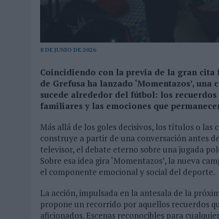
MONEDA”
07/08/2026
|
‘ALEXIA PUTELLAS X GALAXY Z FOLD8 – SIN LÍMITES’, 
8 DE JUNIO DE 2026
Coincidiendo con la previa de la gran cita 
de Grefusa ha lanzado ‘Momentazos’, una 
sucede alrededor del fútbol: los recuerdos 
familiares y las emociones que permanecen
Más allá de los goles decisivos, los títulos o las
construye a partir de una conversación antes de
televisor, el debate eterno sobre una jugada po
Sobre esa idea gira ‘Momentazos’, la nueva ca
el componente emocional y social del deporte.
La acción, impulsada en la antesala de la próxi
propone un recorrido por aquellos recuerdos q
aficionados. Escenas reconocibles para cualquie