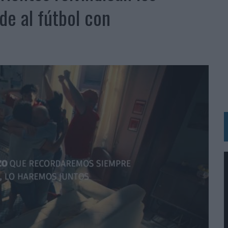
 LAS MARCAS
e al fútbol con
N IA
RÁ A PRUEBA LA CREATIVIDAD DE LAS MARCAS
N LA INFANCIA EN SU ESTRATEGIA
OS EN VERANO Y SUPERA AL MÓVIL COMO DISPOSITIVO MÁS UTILIZADO
OS ESPAÑOLES
IRECTORA COMERCIAL GLOBAL
BLE INSPIRADA EN CORNETTO, CALIPPO Y SOLERO
MAR EL PATRIMONIO HISTÓRICO EN ACTIVOS CULTURALES Y ECONÓMICOS
LA GESTIÓN DE SUS RELACIONES CON LOS MEDIOS
ARIO EN SU ÚLTIMA CAMPAÑA INTERNACIONAL
N DE MARCA A LARGO PLAZO Y LA MEDICIÓN SON DOS CARAS DE LA MISMA