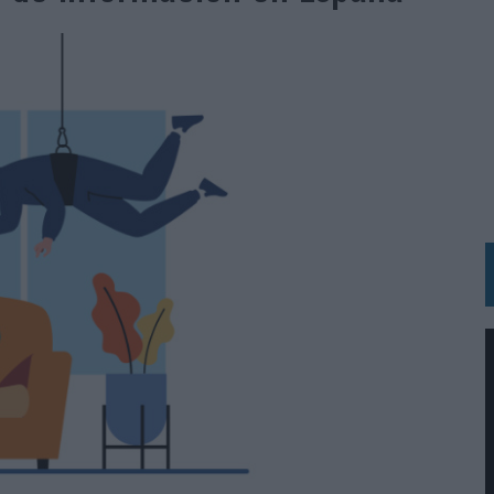
 LAS MARCAS
N IA
RÁ A PRUEBA LA CREATIVIDAD DE LAS MARCAS
N LA INFANCIA EN SU ESTRATEGIA
OS EN VERANO Y SUPERA AL MÓVIL COMO DISPOSITIVO MÁS UTILIZADO
OS ESPAÑOLES
IRECTORA COMERCIAL GLOBAL
BLE INSPIRADA EN CORNETTO, CALIPPO Y SOLERO
MAR EL PATRIMONIO HISTÓRICO EN ACTIVOS CULTURALES Y ECONÓMICOS
LA GESTIÓN DE SUS RELACIONES CON LOS MEDIOS
ARIO EN SU ÚLTIMA CAMPAÑA INTERNACIONAL
N DE MARCA A LARGO PLAZO Y LA MEDICIÓN SON DOS CARAS DE LA MISMA