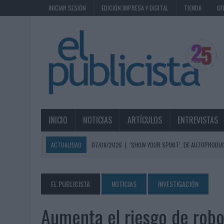
INICIAR SESIÓN
EDICIÓN IMPRESA Y DIGITAL
TIENDA
OF
INICIO
NOTICIAS
ARTÍCULOS
ENTREVISTAS
ACTUALIDAD
07/08/2026
|
‘SHOW YOUR SPIRIT’, DE AUTOPRODUC
07/08/2026
|
EL MÁLAGA CF CULMINA SU TRILOGÍA DE MARCA CON U
07/08/2026
|
MAHOU REIVINDICA EL RITUAL DE LA CAÑA EN EL DÍA IN
EL PUBLICISTA
NOTICIAS
INVESTIGACIÓN
07/08/2026
|
MG SPIRIT RELANZA SU MARCA CON UNA ESTRATEGIA 
Aumenta el riesgo de robo
07/08/2026
|
PATRÓN CONVIERTE EL NUEVO SINGLE DE ARÓN PIPER EN