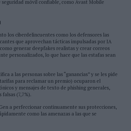
e seguridad móvil confiable, como Avast Mobile
n
to los ciberdelincuentes como los defensores las
acantes que aprovechan tácticas impulsadas por IA
 como generar deepfakes realistas y crear correos
te personalizados, lo que hace que las estafas sean
ifica a las personas sobre las “ganancias” y se les pide
arifas para reclamar un premio) ocuparon el
ónicos y mensajes de texto de phishing generales,
 falsas (7,7%).
 Gen a perfeccionar continuamente sus protecciones,
rápidamente como las amenazas a las que se