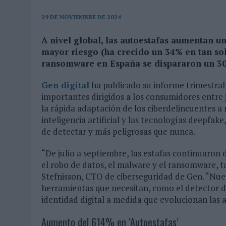
MONEDA”
29 DE NOVIEMBRE DE 2024
07/08/2026
|
‘ALEXIA PUTELLAS X GALAXY Z FOLD8 – SIN LÍMITES’, 
A nivel global, las autoestafas aumentan u
mayor riesgo (ha crecido un 34% en tan solo
ransomware en España se dispararon un 3
Gen digital
ha publicado su informe trimestra
importantes dirigidos a los consumidores entre j
la rápida adaptación de los ciberdelincuentes a nu
inteligencia artificial y las tecnologías deepfak
de detectar y más peligrosas que nunca.
“De julio a septiembre, las estafas continuar
el robo de datos, el malware y el ransomware, 
Stefnisson, CTO de ciberseguridad de Gen. “Nues
herramientas que necesitan, como el detector 
identidad digital a medida que evolucionan las
Aumento del 614% en ‘Autoestafas’