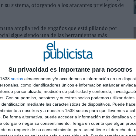
en su sistema, otorgando a los atacantes privilegios de
n una amplia red de engaños que está pillando por
social sigue siendo una de las herramientas más
lo que subraya la importancia de los antivirus y
y bloquear el malware antes de que se descargue.
y ransomware
Su privacidad es importante para nosotros
rama, el malware de robo de datos y el ransomware
s 1538
socios
almacenamos y/o accedemos a información en un disposit
vidad del malware de robo de datos, en concreto el
sonales, como identificadores únicos e información estándar enviada 
% mundialmente este trimestre. El ladrón de
ntenido personalizado, medición de publicidad y contenido, investigaci
ntó su cuota en un 1154%, utilizando métodos como
os.
Con su permiso, nosotros y nuestros socios podemos utilizar datos 
 para introducirse en los ordenadores de los usuarios
identificación mediante las características de dispositivos. Puede hacer
edenciales de cuentas, monederos de criptomonedas y
ntimiento a nosotros y a nuestros 1538 socios para que llevemos a ca
. De forma alternativa, puede acceder a información más detallada y 
e otorgar o negar su consentimiento.
Tenga en cuenta que algún proc
de no requerir de su consentimiento, pero usted tiene el derecho de r
mación aumentó un 39% durante el tercer trimestre de