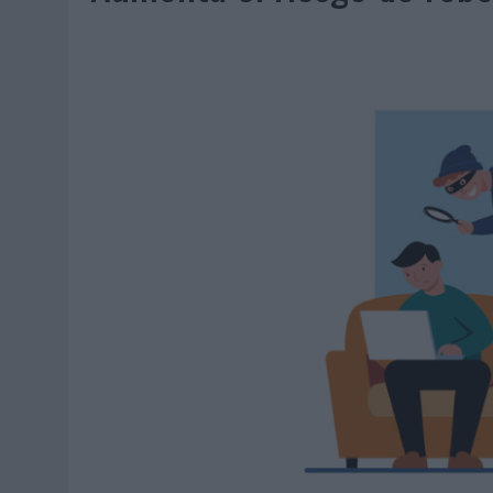
07/08/2026
|
EL VERANO PONE A PRUEBA LA ESTRATEGIA DIGITAL DE
07/08/2026
|
VUELING CONVIERTE LOS RECUERDOS EN SOUVENIRS CO
07/08/2026
|
CUANDO SE APAGUE EL SOL, EL ECLIPSE DE 2026 POND
06/08/2026
|
‘LA VUELTA’, DE FENOMENAL PARA MÁLAGA CF
06/08/2026
|
SIETE DE CADA DIEZ EMPRESAS ESPAÑOLAS NO INTEGRA
06/08/2026
|
LA TELEVISIÓN SIGUE LIDERANDO EL CONSUMO DE MEDI
06/08/2026
|
EL USO DE LA IA GENERATIVA ALCANZA YA AL 62% DE L
06/08/2026
|
SYSTEM1 NOMBRA A KIMBERLY BASTONI COMO NUEVA D
06/08/2026
|
FRIGO Y UNIQLO LANZAN UNA COLECCIÓN PERSONALIZA
06/08/2026
|
LA IA ESTÁ SUBIENDO EL LISTÓN DE LA CREATIVIDAD
05/08/2026
|
BEON WORLDWIDE LANZA RAÍZ URBANA PARA TRANSFOR
05/08/2026
|
FABRA COMUNICACIÓN INCORPORA A CASONÁ Y ASUME 
05/08/2026
|
LOPESAN HOTELS & RESORTS ACERCA EL PARAÍSO CAN
05/08/2026
|
LUIS ARQUILLOS (BURGO DE ARIAS): “LA CONSTRUCCIÓ