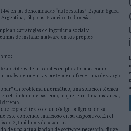
14% en las denominadas “autoestafas”. España figura
 Argentina, Filipinas, Francia e Indonesia.
mplean estrategias de ingeniería social y
íctimas de instalar malware en sus propios
 como:
L
tilizan vídeos de tutoriales en plataformas como
e
alar malware mientras pretenden ofrecer una descarga
a
ucionar” un problema informático, una solución técnica
o en el símbolo del sistema, lo que, en última instancia,
l sistema.
ue copia el texto de un código peligroso en su
ale este contenido malicioso en su dispositivo. En el
ás de 2,1 millones de usuarios.
ado de una actualización de software necesaria, dirige