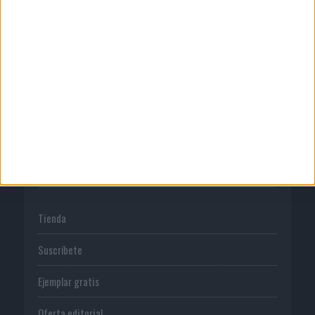
Quienes somos
Publicidad
Normas de uso
Política de privacidad
PUBLICACIONES
Tienda
Suscríbete
Ejemplar gratis
Oferta editorial