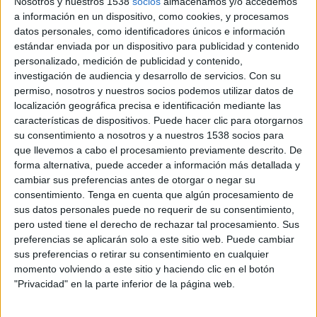
Nosotros y nuestros 1538
socios
almacenamos y/o accedemos
las decisiones de compra
a información en un dispositivo, como cookies, y procesamos
Según el informe emitido por Millward Brown ‘Perspectivas de consumo’, la
datos personales, como identificadores únicos e información
sociedad mantiene una idea de que la situación económica del país es mala, una
estándar enviada por un dispositivo para publicidad y contenido
personalizado, medición de publicidad y contenido,
percepción que drena la confianza en el futuro y por tanto en las economías
investigación de audiencia y desarrollo de servicios.
Con su
domésticas. Así, los consumidores se han adaptado a una situación de recesión que
permiso, nosotros y nuestros socios podemos utilizar datos de
se prevé duradera disminuyendo sus gastos esenciales y racionalizando sus
localización geográfica precisa e identificación mediante las
comportamientos y las marcas han reforzado sus referentes de seguridad, algo
características de dispositivos. Puede hacer clic para otorgarnos
alejado del paroxismo sobre los precios.
su consentimiento a nosotros y a nuestros 1538 socios para
Asimismo, el informe considera que los consumidores están aún lejos de cualquier
que llevemos a cabo el procesamiento previamente descrito. De
alegría inmoderada en el consumo y aceptación de riesgos, en parte porque el
forma alternativa, puede acceder a información más detallada y
cambiar sus preferencias antes de otorgar o negar su
10% piensan que pueden perder su puesto de trabajo en los próximos seis meses
consentimiento.
Tenga en cuenta que algún procesamiento de
(más personas que antes de verano), si bien la mayoría considera que ya los
sus datos personales puede no requerir de su consentimiento,
empleos que tenían que perderse ya se han perdido. Es por esto que aunque el
pero usted tiene el derecho de rechazar tal procesamiento. Sus
60% piensa que es momento de mantener los gastos, aún el 40% considera que los
preferencias se aplicarán solo a este sitio web. Puede cambiar
tiene que reducir, conformando así un panorama de cautela.
sus preferencias o retirar su consentimiento en cualquier
El cambio más significativo es el que se ha producido en la relación de los
momento volviendo a este sitio y haciendo clic en el botón
consumidores con las marcas, las cuales siguen estables aunque coyunturalmente
"Privacidad" en la parte inferior de la página web.
parecen haber sufrido cierta erosión por quienes compran marcas blancas porque
son más baratas, es decir, el 45,2% de los individuos. Sin embargo, llama la