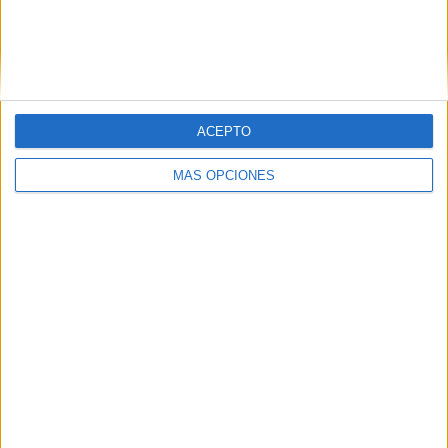
ACEPTO
MÁS OPCIONES
06/08/2026
Frigo y UNIQLO lanzan una
colección personalizable
inspirada en Cornetto,
Calippo y Solero
Las dos marcas colaboran en una edición limitada