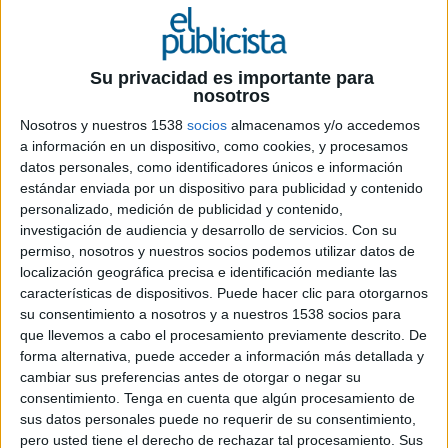
12 DE JULIO DE 2019
Su privacidad es importante para
El smartphone se impone como dispositivo
nosotros
preferido para la lectura de diarios digitales
Nosotros y nuestros 1538
socios
almacenamos y/o accedemos
frente al PC en el escenario digital
a información en un dispositivo, como cookies, y procesamos
datos personales, como identificadores únicos e información
AIMC ha presentado los resultados de un nuevo
estándar enviada por un dispositivo para publicidad y contenido
estudio realizado a través del
AIMC Q Panel
, su
personalizado, medición de publicidad y contenido,
propio panel de internautas, en el que se
investigación de audiencia y desarrollo de servicios.
Con su
muestran, por sexta ocasión, los hábitos de los
permiso, nosotros y nuestros socios podemos utilizar datos de
internautas (83% de la población española de 14
localización geográfica precisa e identificación mediante las
años o más) cuando consumen prensa diaria y
características de dispositivos. Puede hacer clic para otorgarnos
suplementos. El objetivo de este estudio es
su consentimiento a nosotros y a nuestros 1538 socios para
profundizar en el conocimiento de los individuos
que llevemos a cabo el procesamiento previamente descrito. De
que leen prensa o suplementos y tienen acceso a
forma alternativa, puede acceder a información más detallada y
internet, analizando la interacción entre el papel
cambiar sus preferencias antes de otorgar o negar su
consentimiento.
Tenga en cuenta que algún procesamiento de
y lo digital, así como las exclusividades y
sus datos personales puede no requerir de su consentimiento,
duplicaciones de cabeceras en ambos soportes. El
pero usted tiene el derecho de rechazar tal procesamiento. Sus