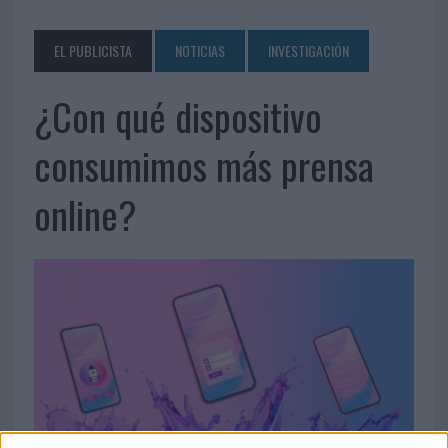
EL PUBLICISTA
NOTICIAS
INVESTIGACIÓN
¿Con qué dispositivo
consumimos más prensa
online?