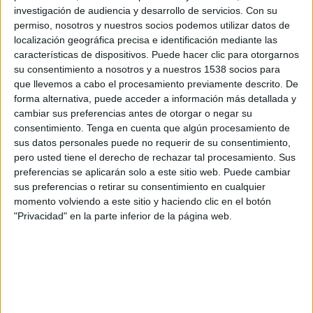
investigación de audiencia y desarrollo de servicios.
Con su
Danone, como en investigación de mercados en
permiso, nosotros y nuestros socios podemos utilizar datos de
cliente, por sus años en IPSOS como account
localización geográfica precisa e identificación mediante las
manager de estudios cuantitativos.
características de dispositivos. Puede hacer clic para otorgarnos
su consentimiento a nosotros y a nuestros 1538 socios para
que llevemos a cabo el procesamiento previamente descrito. De
IMPRIMIR
forma alternativa, puede acceder a información más detallada y
cambiar sus preferencias antes de otorgar o negar su
consentimiento.
Tenga en cuenta que algún procesamiento de
TWEET
sus datos personales puede no requerir de su consentimiento,
pero usted tiene el derecho de rechazar tal procesamiento. Sus
SHARE
preferencias se aplicarán solo a este sitio web. Puede cambiar
sus preferencias o retirar su consentimiento en cualquier
SHARE
momento volviendo a este sitio y haciendo clic en el botón
"Privacidad" en la parte inferior de la página web.
ENVIAR
PIN