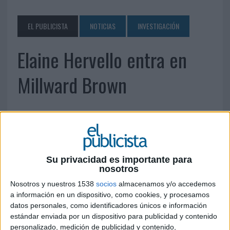
EL PUBLICISTA
NOTICIAS
INVESTIGACIÓN
Elaine Hervello entra en
Millward Brown
13 DE JUNIO DE 2007
Anteriormente ha trabajado en Grupo Danone e
Ipsos, entre otras empresas.
Elaine Hervello se ha incorporado al equipo
Su privacidad es importante para
nosotros
cuantitativo de Millward Brown como account
director de la oficina barcelonesa..
Nosotros y nuestros 1538
socios
almacenamos y/o accedemos
a información en un dispositivo, como cookies, y procesamos
Licenciada en Publicidad y RRPP, posee
datos personales, como identificadores únicos e información
experiencia tanto en marketing, gracias a haber
estándar enviada por un dispositivo para publicidad y contenido
personalizado, medición de publicidad y contenido,
trabajado como brand Manager en el Grupo