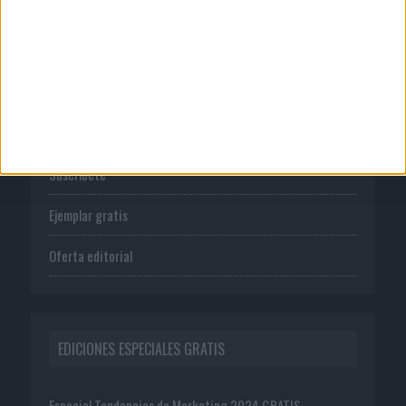
PUBLICACIONES
Tienda
Suscríbete
Ejemplar gratis
Oferta editorial
EDICIONES ESPECIALES GRATIS
Especial Tendencias de Marketing 2024 GRATIS