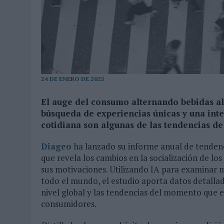
03/08/2026
|
MOVISTAR APELA A LA ILUSIÓN DE LAS AFICIONES PARA
06/08/2026
|
‘LA VUELTA’, DE FENOMENAL PARA MÁLAGA CF
24 DE ENERO DE 2025
El auge del consumo alternando bebidas alco
búsqueda de experiencias únicas y una inte
cotidiana son algunas de las tendencias de
Diageo
ha lanzado su informe anual de tendenci
que revela los cambios en la socialización de l
sus motivaciones. Utilizando IA para examinar 
todo el mundo, el estudio aporta datos detallad
nivel global y las tendencias del momento que 
consumidores.