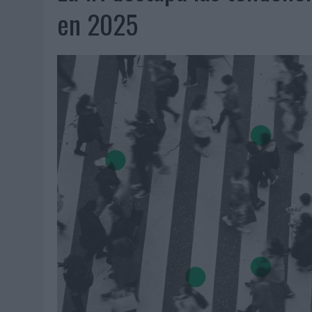
06/08/2026
|
FRIGO Y UNIQLO LANZAN UNA COLECCIÓN PERSONALIZA
en 2025
06/08/2026
|
LA IA ESTÁ SUBIENDO EL LISTÓN DE LA CREATIVIDAD
05/08/2026
|
BEON WORLDWIDE LANZA RAÍZ URBANA PARA TRANSFOR
05/08/2026
|
FABRA COMUNICACIÓN INCORPORA A CASONÁ Y ASUME 
05/08/2026
|
LOPESAN HOTELS & RESORTS ACERCA EL PARAÍSO CAN
05/08/2026
|
LUIS ARQUILLOS (BURGO DE ARIAS): “LA CONSTRUCCIÓ
MONEDA”
04/08/2026
|
‘EL PARAÍSO MÁS CERCA’, DE 22GRADOS PARA LOPESA
04/08/2026
|
‘LA ÚNICA CERVEZA DEL MUNDO QUE SE DISFRUTA DOS 
04/08/2026
|
‘EL FÚTBOL SIN LAS PERSONAS’, DE DENTSU CREATIVE
04/08/2026
|
CAPAZ, LA CERVEZA QUE CONVIERTE CADA BOTELLA EN
04/08/2026
|
BABARIA Y MAXIBON SON ‘EL MATCH PERFECTO DEL VE
04/08/2026
|
AUDIBLE REIVINDICA EL PODER TRANSFORMADOR DEL A
03/08/2026
|
‘VUELVE EL FÚTBOL. VUELVE A SOÑAR’, DE VML PARA MO