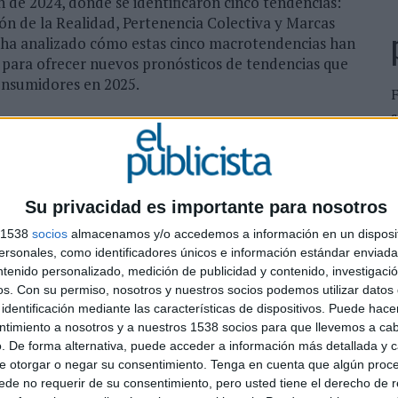
ón de 2024, donde se identificaron cinco tendencias:
n de la Realidad, Pertenencia Colectiva y Marcas
o ha analizado cómo estas cinco macrotendencias han
s para ofrecer nuevos pronósticos de tendencias que
onsumidores en 2025.
s
 un incremento en:
S
g’
c
bebidas con y sin alcohol durante un mismo
Su privacidad es importante para nosotros
to en la tendencia ya vista en el informe del año
s 1538
socios
almacenamos y/o accedemos a información en un disposit
ado, bienestar e interacciones sociales más pausadas:
sonales, como identificadores únicos e información estándar enviada 
contecimientos desacelerados” (tendencia que invita
ntenido personalizado, medición de publicidad y contenido, investigaci
ha visto uno de los crecimientos más acentuados
os.
Con su permiso, nosotros y nuestros socios podemos utilizar datos 
ebrar el amor propio”.
identificación mediante las características de dispositivos. Puede hacer
ntimiento a nosotros y a nuestros 1538 socios para que llevemos a ca
 experiencias únicas
. De forma alternativa, puede acceder a información más detallada y 
e otorgar o negar su consentimiento.
Tenga en cuenta que algún proc
ra que se convierta en un recuerdo para toda la vida.
de no requerir de su consentimiento, pero usted tiene el derecho de r