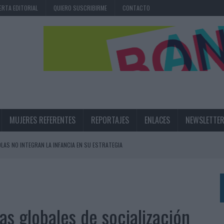
ERTA EDITORIAL
QUIERO SUSCRIBIRME
CONTACTO
MUJERES REFERENTES
REPORTAJES
ENLACES
NEWSLETTE
OLAS NO INTEGRAN LA INFANCIA EN SU ESTRATEGIA
UNQUE LOS MEDIOS CONTROLADOS MANTIENEN EL CRECIMIENTO
OS EN VERANO Y SUPERA AL MÓVIL COMO DISPOSITIVO MÁS UTILIZADO
OS ESPAÑOLES
as globales de socialización
IRECTORA COMERCIAL GLOBAL