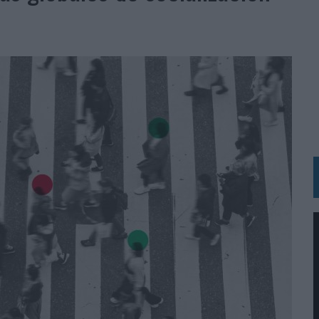
BLE INSPIRADA EN CORNETTO, CALIPPO Y SOLERO
MAR EL PATRIMONIO HISTÓRICO EN ACTIVOS CULTURALES Y ECONÓMICOS
LA GESTIÓN DE SUS RELACIONES CON LOS MEDIOS
ARIO EN SU ÚLTIMA CAMPAÑA INTERNACIONAL
N DE MARCA A LARGO PLAZO Y LA MEDICIÓN SON DOS CARAS DE LA MISMA
N HOTELS & RESORTS
VECES’, DE INUSUALY PARA CERVEZA CAPAZ
 PARA ORANGE
 UNA OPORTUNIDAD DE INCLUSIÓN
RANO’
UDIO EN SU NUEVA CAMPAÑA GLOBAL DE MARCA
VISTAR