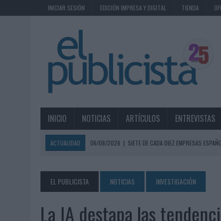
INICIAR SESIÓN
EDICIÓN IMPRESA Y DIGITAL
TIENDA
OF
INICIO
NOTICIAS
ARTÍCULOS
ENTREVISTAS
ACTUALIDAD
06/08/2026
|
SIETE DE CADA DIEZ EMPRESAS ESPAÑ
06/08/2026
|
EL MERCADO PUBLICITARIO CAE UN 2,6% EN 2025, A
06/08/2026
|
LA TELEVISIÓN SIGUE LIDERANDO EL CONSUMO DE MEDI
EL PUBLICISTA
NOTICIAS
INVESTIGACIÓN
06/08/2026
|
EL USO DE LA IA GENERATIVA ALCANZA YA AL 62% DE L
La IA destapa las tendenci
06/08/2026
|
SYSTEM1 NOMBRA A KIMBERLY BASTONI COMO NUEVA D