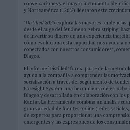
conversaciones y el mayor incremento identifi
y Norteamérica (126%) lideraron este crecimien
"
Distilled 2025
explora las mayores tendencias qu
desde el auge del fenómeno 'zebra striping' ha
de invertir su dinero en una experiencia increíbl
cómo evoluciona esta capacidad nos ayuda a no
conectados con nuestros consumidores”, comenta
Diageo.
El informe ‘Distilled’ forma parte de la meto
ayuda a la compañía a comprender las motivacio
socialización a través del seguimiento de tenden
Foresight System, una herramienta de escucha im
Diageo y desarrollada en colaboración con los p
Kantar. La herramienta combina un análisis cua
gran variedad de fuentes online (redes sociales, 
de expertos para proporcionar una comprensión 
emergentes y las expresiones de los consumidor