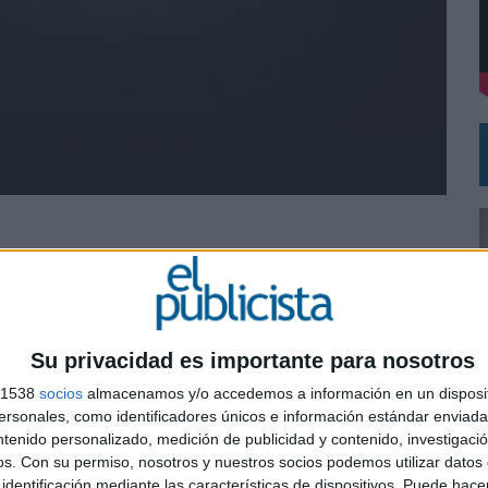
DE CHEIL SPAIN PARA SAMSUNG ELECTRONICS IBERIA
 sido el lugar elegido para afianzar la expansión
 especializada en Location Analytics. Con esta nueva
la ibérica posicionándose en España y Portugal en el
Su privacidad es importante para nosotros
alytics para el mercado B2B gracias a su alianza con
s 1538
socios
almacenamos y/o accedemos a información en un disposit
sonales, como identificadores únicos e información estándar enviada 
ntenido personalizado, medición de publicidad y contenido, investigaci
enta de geomarketing basada en la inteligencia de
0
os.
Con su permiso, nosotros y nuestros socios podemos utilizar datos 
 las empresas el acceso a bases de datos actualizadas de
identificación mediante las características de dispositivos. Puede hacer