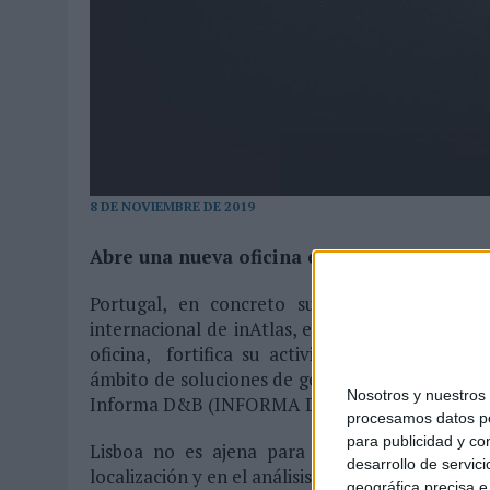
MONEDA”
07/08/2026
|
‘ALEXIA PUTELLAS X GALAXY Z FOLD8 – SIN LÍMITES’, 
8 DE NOVIEMBRE DE 2019
Abre una nueva oficina en Portugal
Portugal, en concreto su capital Lisboa, ha
internacional de inAtlas, empresa en Barcelona
oficina, fortifica su actividad en la penínsu
ámbito de soluciones de geomarketing y data an
Nosotros y nuestro
Informa D&B (INFORMA D&B).
procesamos datos per
para publicidad y co
Lisboa no es ajena para inAtlas, su herrami
desarrollo de servici
localización y en el análisis predictivo ofrece a
geográfica precisa e 