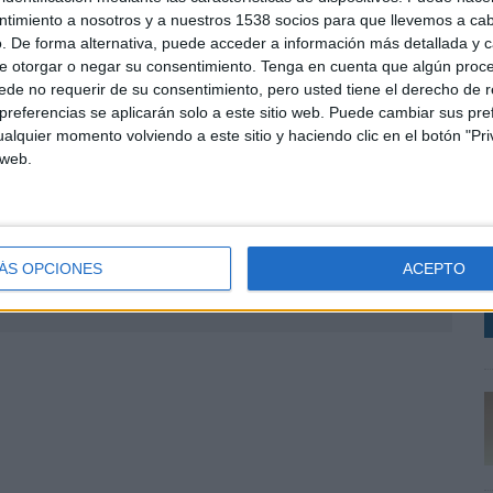
l, así como a perfiles sociodemográficos a diferentes
ntimiento a nosotros y a nuestros 1538 socios para que llevemos a ca
códigos postales, municipios, provincias o CC.AA. de la
. De forma alternativa, puede acceder a información más detallada y 
vo de evitar posibles riesgos y simplificar la toma de
e otorgar o negar su consentimiento.
Tenga en cuenta que algún proc
ación permite gestionar y transformar los datos de las
de no requerir de su consentimiento, pero usted tiene el derecho de r
ación útil, real con un alto valor que posibilita
referencias se aplicarán solo a este sitio web. Puede cambiar sus pref
gocios, mercados, oferta inmobiliaria y puntos de
alquier momento volviendo a este sitio y haciendo clic en el botón "Pri
 web.
E
s
t
v
ÁS OPCIONES
ACEPTO
SHARE
ENVIAR
PIN