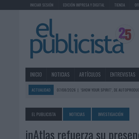
INICIAR SESIÓN
EDICIÓN IMPRESA Y DIGITAL
TIENDA
OF
INICIO
NOTICIAS
ARTÍCULOS
ENTREVISTAS
ACTUALIDAD
07/08/2026
|
‘SHOW YOUR SPIRIT’, DE AUTOPRODUC
07/08/2026
|
EL MÁLAGA CF CULMINA SU TRILOGÍA DE MARCA CON U
07/08/2026
|
MAHOU REIVINDICA EL RITUAL DE LA CAÑA EN EL DÍA IN
EL PUBLICISTA
NOTICIAS
INVESTIGACIÓN
07/08/2026
|
MG SPIRIT RELANZA SU MARCA CON UNA ESTRATEGIA 
inAtlas refuerza su presen
07/08/2026
|
PATRÓN CONVIERTE EL NUEVO SINGLE DE ARÓN PIPER EN