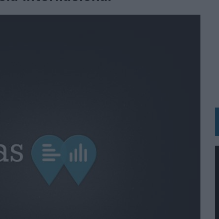
 LAS MARCAS
N IA
RÁ A PRUEBA LA CREATIVIDAD DE LAS MARCAS
N LA INFANCIA EN SU ESTRATEGIA
OS EN VERANO Y SUPERA AL MÓVIL COMO DISPOSITIVO MÁS UTILIZADO
OS ESPAÑOLES
IRECTORA COMERCIAL GLOBAL
BLE INSPIRADA EN CORNETTO, CALIPPO Y SOLERO
MAR EL PATRIMONIO HISTÓRICO EN ACTIVOS CULTURALES Y ECONÓMICOS
LA GESTIÓN DE SUS RELACIONES CON LOS MEDIOS
ARIO EN SU ÚLTIMA CAMPAÑA INTERNACIONAL
N DE MARCA A LARGO PLAZO Y LA MEDICIÓN SON DOS CARAS DE LA MISMA