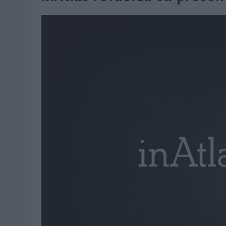
07/08/2026
|
EL VERANO PONE A PRUEBA LA ESTRATEGIA DIGITAL DE
07/08/2026
|
VUELING CONVIERTE LOS RECUERDOS EN SOUVENIRS CO
07/08/2026
|
CUANDO SE APAGUE EL SOL, EL ECLIPSE DE 2026 POND
06/08/2026
|
‘LA VUELTA’, DE FENOMENAL PARA MÁLAGA CF
06/08/2026
|
SIETE DE CADA DIEZ EMPRESAS ESPAÑOLAS NO INTEGRA
06/08/2026
|
LA TELEVISIÓN SIGUE LIDERANDO EL CONSUMO DE MEDI
06/08/2026
|
EL USO DE LA IA GENERATIVA ALCANZA YA AL 62% DE L
06/08/2026
|
SYSTEM1 NOMBRA A KIMBERLY BASTONI COMO NUEVA D
06/08/2026
|
FRIGO Y UNIQLO LANZAN UNA COLECCIÓN PERSONALIZA
06/08/2026
|
LA IA ESTÁ SUBIENDO EL LISTÓN DE LA CREATIVIDAD
05/08/2026
|
BEON WORLDWIDE LANZA RAÍZ URBANA PARA TRANSFOR
05/08/2026
|
FABRA COMUNICACIÓN INCORPORA A CASONÁ Y ASUME 
05/08/2026
|
LOPESAN HOTELS & RESORTS ACERCA EL PARAÍSO CAN
05/08/2026
|
LUIS ARQUILLOS (BURGO DE ARIAS): “LA CONSTRUCCIÓ