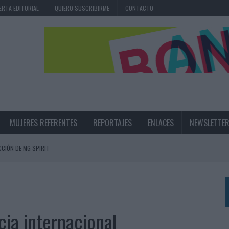
ERTA EDITORIAL
QUIERO SUSCRIBIRME
CONTACTO
MUJERES REFERENTES
REPORTAJES
ENLACES
NEWSLETTE
CIÓN DE MG SPIRIT
NA CAMPAÑA QUE CELEBRA SU REGRESO A PRIMERA DIVISIÓN
TERNACIONAL DE LA CERVEZA
360º CENTRADA EN EL ORIGEN BARCELONÉS
cia internacional
 UNA EXPERIENCIA DE MARCA EN IBIZA