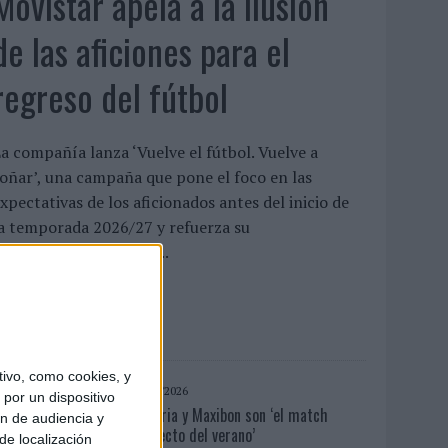
Movistar apela a la ilusión
de las aficiones para el
regreso del fútbol
a compañía lanza ‘Vuelve el fútbol. Vuelve a
oñar’, una campaña que pone el foco en las
xpectativas de los aficionados antes del inicio de
a temporada 2026/27 y refuerza su
osicionamiento como...
LEER MÁS
ivo, como cookies, y
04/08/2026
por un dispositivo
Babaria y Maxibon son ‘el match
ón de audiencia y
perfecto del verano’
de localización