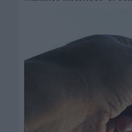
MONEDA”
04/08/2026
|
‘EL PARAÍSO MÁS CERCA’, DE 22GRADOS PARA LOPESA
04/08/2026
|
‘LA ÚNICA CERVEZA DEL MUNDO QUE SE DISFRUTA DOS 
04/08/2026
|
‘EL FÚTBOL SIN LAS PERSONAS’, DE DENTSU CREATIVE
04/08/2026
|
CAPAZ, LA CERVEZA QUE CONVIERTE CADA BOTELLA EN
04/08/2026
|
BABARIA Y MAXIBON SON ‘EL MATCH PERFECTO DEL VE
04/08/2026
|
AUDIBLE REIVINDICA EL PODER TRANSFORMADOR DEL A
03/08/2026
|
‘VUELVE EL FÚTBOL. VUELVE A SOÑAR’, DE VML PARA MO
03/08/2026
|
MOVISTAR APELA A LA ILUSIÓN DE LAS AFICIONES PARA
03/08/2026
|
EL REAL BETIS INVITA A LOS AFICIONADOS A DISEÑAR 
03/08/2026
|
KFC CONVIERTE LOS UBER EN UN HOMENAJE AL UNIVERS
03/08/2026
|
BACK MARKET PONE A LA MADRE DE SU FUNDADOR COMO
03/08/2026
|
PRESENTADO EL JURADO DE LOS PREMIOS DE MARKETI
31/07/2026
|
‘FROZEN DUNKIN’ X CALIPPO®’, AUTOPRODUCCIÓN DE 