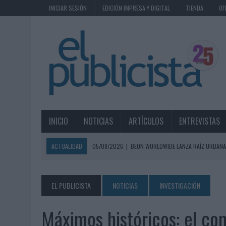
INICIAR SESIÓN
EDICIÓN IMPRESA Y DIGITAL
TIENDA
OF
INICIO
NOTICIAS
ARTÍCULOS
ENTREVISTAS
ACTUALIDAD
05/08/2026
|
BEON WORLDWIDE LANZA RAÍZ URBANA
ECONÓMICOS
05/08/2026
|
FABRA COMUNICACIÓN INCORPORA A CASONÁ Y ASUME 
EL PUBLICISTA
NOTICIAS
INVESTIGACIÓN
05/08/2026
|
LOPESAN HOTELS & RESORTS ACERCA EL PARAÍSO CAN
Máximos históricos: el co
05/08/2026
|
LUIS ARQUILLOS (BURGO DE ARIAS): “LA CONSTRUCCIÓ