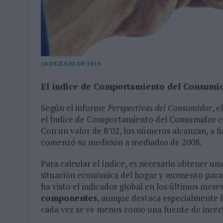
31/07/2026
|
MAKING SCIENCE AUMENTA UN 12,8% SUS VENTAS EN E
31/07/2026
|
WPP MEDIA SUMA A SU EQUIPO A JUAN ANTONIO ORTIZ
06/08/2026
|
LA IA ESTÁ SUBIENDO EL LISTÓN DE LA CREATIVIDAD
10 DE JULIO DE 2019
El índice de Comportamiento del Consumid
Según el informe
Perspectivas del Consumidor
, 
el Índice de Comportamiento del Consumidor co
Con un valor de 8’02, los números alcanzan, a f
comenzó su medición a mediados de 2008.
Para calcular el índice, es necesario obtener una
situación económica del hogar y momento para 
ha visto el indicador global en los últimos meses
componentes
, aunque destaca especialmente la
cada vez se ve menos como una fuente de incer