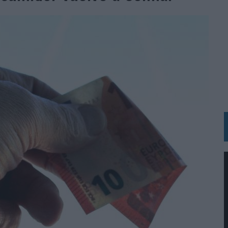
N HOTELS & RESORTS
VECES’, DE INUSUALY PARA CERVEZA CAPAZ
 PARA ORANGE
 UNA OPORTUNIDAD DE INCLUSIÓN
RANO’
UDIO EN SU NUEVA CAMPAÑA GLOBAL DE MARCA
VISTAR
 EL REGRESO DEL FÚTBOL
SU PRÓXIMA CAMISETA FOREVER GREEN
O DE 'LOS SIMPSON'
 AVAL DE SU CALIDAD
NG Y COMUNICACIÓN EN EL SECTOR ASEGURADOR 2026
DUNKIN’