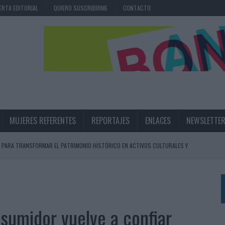
ERTA EDITORIAL
QUIERO SUSCRIBIRME
CONTACTO
MUJERES REFERENTES
REPORTAJES
ENLACES
NEWSLETTE
 PARA TRANSFORMAR EL PATRIMONIO HISTÓRICO EN ACTIVOS CULTURALES Y
LA GESTIÓN DE SUS RELACIONES CON LOS MEDIOS
ARIO EN SU ÚLTIMA CAMPAÑA INTERNACIONAL
nsumidor vuelve a confiar
N DE MARCA A LARGO PLAZO Y LA MEDICIÓN SON DOS CARAS DE LA MISMA