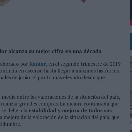
L PRIMER SEMESTRE HASTA LOS 196 MILLONES DE EUROS
 COMO MEDIA MANAGEMENT & DELIVERY PRESIDENT
or alcanza su mejor cifra en una década
elaborado por
Kantar
, en el segundo trimestre de 2019
ntinúa en ascenso hasta llegar a máximos históricos.
inales de junio, el punto más elevado desde que
 media entre las valoraciones de la situación del país,
realizar grandes compras. La mejora continuada que
 se debe a la
estabilidad y mejora de todos sus
 mejora de la valoración de la situación del país, que
0
tidumbre.