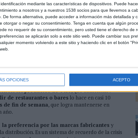
%) de los consumidores que creen que el desempleo
identificación mediante las características de dispositivos. Puede hacer
luctuando entre si creen que habrá mayor o menor
ntimiento a nosotros y a nuestros 1538 socios para que llevemos a ca
 la que hemos visto en los últimos meses en cuanto a
. De forma alternativa, puede acceder a información más detallada y 
e trabajo. Aproximadamente, tres cuartas partes de la
e otorgar o negar su consentimiento.
Tenga en cuenta que algún proc
pocas posibilidades de perder su trabajo en los
de no requerir de su consentimiento, pero usted tiene el derecho de r
 los ocupados se divide entre los que creen que
referencias se aplicarán solo a este sitio web. Puede cambiar sus pref
es.
alquier momento volviendo a este sitio y haciendo clic en el botón "Pri
 web.
 ingresos también se mantiene sin grandes
nsidera. Crece un 2’7% entre los que creen que la
ÁS OPCIONES
ACEPTO
ace que los consumidores vean con mejores ojos las
en ser los
productos de ocio
, que aumentan 7
lir de restaurantes o bares
lo hace en casi 10
es de fin de semana
, que logra mantenerse en
n año.
 la preferencia por las marcas fabricantes
y
a distribución. Es un sistema de recuerdo de la crisis