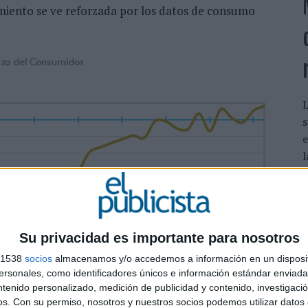
imiento se ve reforzada por los datos de consumo
L
s
e
l
p
Su privacidad es importante para nosotros
s 1538
socios
almacenamos y/o accedemos a información en un disposit
a de las 3 valoraciones | Fuente: Kantar
sonales, como identificadores únicos e información estándar enviada 
ntenido personalizado, medición de publicidad y contenido, investigaci
pleo se mantiene estable
en cifras similares a las del
os.
Con su permiso, nosotros y nuestros socios podemos utilizar datos 