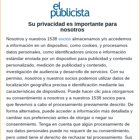
Su privacidad es importante para
nosotros
Nosotros y nuestros 1538
socios
almacenamos y/o accedemos
19 DE ENERO DE 2021
a información en un dispositivo, como cookies, y procesamos
datos personales, como identificadores únicos e información
Los resultados de las encuestas regionales
estándar enviada por un dispositivo para publicidad y contenido
sobre
awareness
y visibilidad muestran un
personalizado, medición de publicidad y contenido,
cambio en el
Top of Mind
de recordación OOH
investigación de audiencia y desarrollo de servicios.
Con su
del consumidor respecto al período previo
permiso, nosotros y nuestros socios podemos utilizar datos de
al aislamiento social
localización geográfica precisa e identificación mediante las
características de dispositivos. Puede hacer clic para otorgarnos
Los cambios producidos por la pandemia de
su consentimiento a nosotros y a nuestros 1538 socios para
COVID-19 atravesaron diferentes áreas como la
que llevemos a cabo el procesamiento previamente descrito. De
económica, social y sanitaria, pero también
forma alternativa, puede acceder a información más detallada y
cambiar sus preferencias antes de otorgar o negar su
alcanzó niveles más profundos que se relacionan
consentimiento.
Tenga en cuenta que algún procesamiento de
con la percepción del consumidor con las marcas.
sus datos personales puede no requerir de su consentimiento,
Es por esto que la mayoría de los anunciantes
pero usted tiene el derecho de rechazar tal procesamiento. Sus