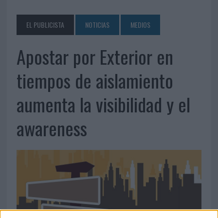
EL PUBLICISTA
NOTICIAS
MEDIOS
Apostar por Exterior en
tiempos de aislamiento
aumenta la visibilidad y el
awareness