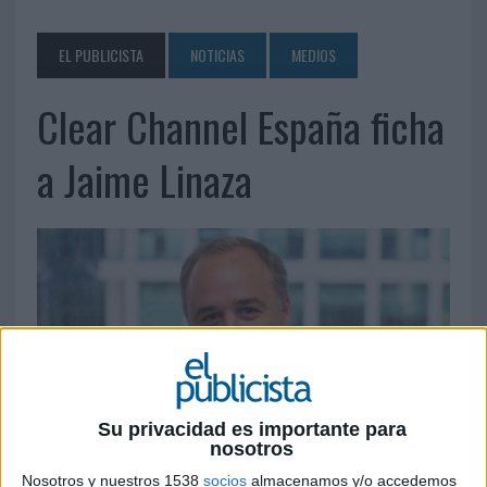
EL PUBLICISTA
NOTICIAS
MEDIOS
Clear Channel España ficha
a Jaime Linaza
Su privacidad es importante para
nosotros
23 DE JULIO DE 2019
Nosotros y nuestros 1538
socios
almacenamos y/o accedemos