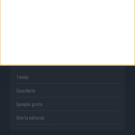
Publicidad
Normas de uso
Política de privacidad
PUBLICACIONES
Tienda
Suscríbete
Ejemplar gratis
Oferta editorial