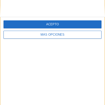
ACEPTO
MÁS OPCIONES
03/08/2026
Movistar apela a la ilusión de
las aficiones para el regreso
del fútbol
La compañía lanza ‘Vuelve el fútbol. Vuelve a soñar’,
una campaña que pone el foco en las expectativas
de los aficionados antes del inicio de la temporada