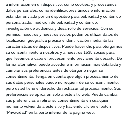
Se incorpora al comité ejecutivo como
a información en un dispositivo, como cookies, y procesamos
director de finanzas de Clear Channel
datos personales, como identificadores únicos e información
España
estándar enviada por un dispositivo para publicidad y contenido
personalizado, medición de publicidad y contenido,
Clear Channel España ha incorporado a Jaime
investigación de audiencia y desarrollo de servicios.
Con su
permiso, nosotros y nuestros socios podemos utilizar datos de
Linaza La Calle como miembro de su comité
localización geográfica precisa e identificación mediante las
ejecutivo desempeñando las funciones de CFO,
características de dispositivos. Puede hacer clic para otorgarnos
además de asumir las responsabilidades de
su consentimiento a nosotros y a nuestros 1538 socios para
dirección del departamento de IT y sistemas. Con
que llevemos a cabo el procesamiento previamente descrito. De
esta incorporación se completa el equipo
forma alternativa, puede acceder a información más detallada y
directivo de España.
cambiar sus preferencias antes de otorgar o negar su
consentimiento.
Tenga en cuenta que algún procesamiento de
Jaime Linaza tiene una dilatada experiencia
sus datos personales puede no requerir de su consentimiento,
profesional en finanzas corporativas y controlling
pero usted tiene el derecho de rechazar tal procesamiento. Sus
financiero, además de haber conseguido grandes
preferencias se aplicarán solo a este sitio web. Puede cambiar
retos empresariales orientados a la estrategia y
sus preferencias o retirar su consentimiento en cualquier
objetivos de negocio.
momento volviendo a este sitio y haciendo clic en el botón
"Privacidad" en la parte inferior de la página web.
Licenciado en administración de empresas y
aportando pensamiento estratégico de negocio