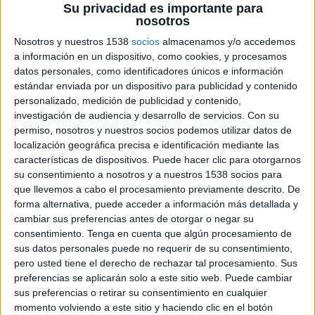
Su privacidad es importante para
nosotros
29 DE JULIO DE 2020
Nosotros y nuestros 1538
socios
almacenamos y/o accedemos
a información en un dispositivo, como cookies, y procesamos
Las asociaciones del sector de la edición y
datos personales, como identificadores únicos e información
la comercialización del medio impreso
estándar enviada por un dispositivo para publicidad y contenido
ponen en alza su valor mostrando su
personalizado, medición de publicidad y contenido,
cercanía y compromiso con informar a la
investigación de audiencia y desarrollo de servicios.
Con su
sociedad, hasta en los momentos más duros
permiso, nosotros y nuestros socios podemos utilizar datos de
de la crisis
localización geográfica precisa e identificación mediante las
características de dispositivos. Puede hacer clic para otorgarnos
Las asociaciones de editores de revistas (
ARI
),
su consentimiento a nosotros y a nuestros 1538 socios para
editores de diarios (
AMI
), distribuidores (
FANDE
)
que llevemos a cabo el procesamiento previamente descrito. De
y puntos de venta profesionales (
Comisión
forma alternativa, puede acceder a información más detallada y
Nacional de Vendedores
), ponen en marcha a
cambiar sus preferencias antes de otorgar o negar su
consentimiento.
Tenga en cuenta que algún procesamiento de
partir de hoy la campaña “
Tus Revistas y
sus datos personales puede no requerir de su consentimiento,
Diarios van Contigo
” para promover la compra
pero usted tiene el derecho de rechazar tal procesamiento. Sus
de publicaciones en los quioscos, destacando el
preferencias se aplicarán solo a este sitio web. Puede cambiar
valor que aportan revistas y diarios como fuentes
sus preferencias o retirar su consentimiento en cualquier
de información veraz, entretenimiento y cultura,
momento volviendo a este sitio y haciendo clic en el botón