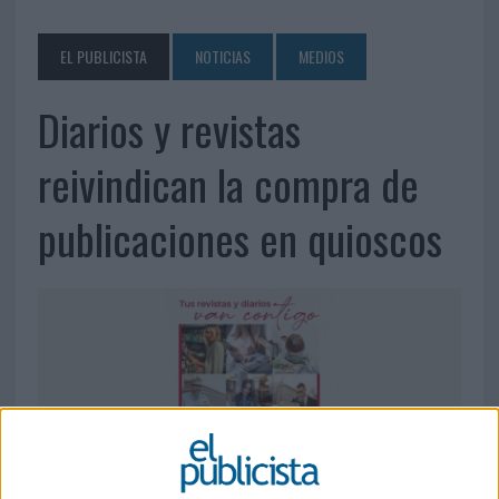
EL PUBLICISTA
NOTICIAS
MEDIOS
Diarios y revistas
reivindican la compra de
publicaciones en quioscos