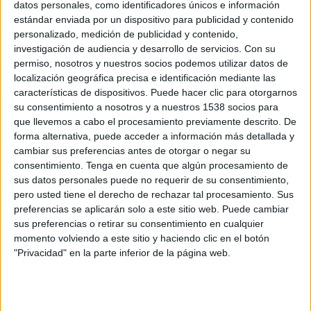
datos personales, como identificadores únicos e información
impreso se pone a la venta, en su integridad en una edición formato PDF, a las
estándar enviada por un dispositivo para publicidad y contenido
00:05 horas de la madrugada.
personalizado, medición de publicidad y contenido,
investigación de audiencia y desarrollo de servicios.
Con su
Se trata de un servicio pionero que permitirá a los lectores del soporte ser los
permiso, nosotros y nuestros socios podemos utilizar datos de
primeros en recibir el diario en España, bien en su e-mail, iPhone, iPad o
localización geográfica precisa e identificación mediante las
dispositivo similar, en cualquier lugar del mundo donde estén. Si se suscriben a
características de dispositivos. Puede hacer clic para otorgarnos
este sistema, además de recibir el periódico impreso, los lectores seguirán
su consentimiento a nosotros y a nuestros 1538 socios para
recibiendo como hasta ahora el resumen Ddiario de Eleconomista.es, que a partir
que llevemos a cabo el procesamiento previamente descrito. De
de ahora ha sido mejorado con las claves de la jornada del prestigioso economista
forma alternativa, puede acceder a información más detallada y
Nouriel Roubini. Igualmente tendrán acceso a la hemeroteca de el Economista
cambiar sus preferencias antes de otorgar o negar su
desde su nacimiento en 2006, con todas sus noticias, fotografías y gráficos
consentimiento.
Tenga en cuenta que algún procesamiento de
informativos.
sus datos personales puede no requerir de su consentimiento,
pero usted tiene el derecho de rechazar tal procesamiento. Sus
Este nuevo servicio Premium de elEconomista puede ser contratado por un mes
preferencias se aplicarán solo a este sitio web. Puede cambiar
sus preferencias o retirar su consentimiento en cualquier
por 10 € euros o por un año por 90 euros desde
www.eleconomista.es/premium
.
momento volviendo a este sitio y haciendo clic en el botón
"Privacidad" en la parte inferior de la página web.
IMPRIMIR