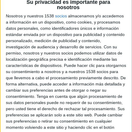
Su privacidad es importante para
nosotros
Nosotros y nuestros 1538
socios
almacenamos y/o accedemos
8 DE ABRIL DE 2019
a información en un dispositivo, como cookies, y procesamos
datos personales, como identificadores únicos e información
El grupo mexicano, bajo el asesoramiento
estándar enviada por un dispositivo para publicidad y contenido
de Abdón Pedrajas, se hace con la gestión
personalizado, medición de publicidad y contenido,
publicitaria del aeropuerto, anteriormente
investigación de audiencia y desarrollo de servicios.
Con su
en manos de la multinacional JCDecaux
permiso, nosotros y nuestros socios podemos utilizar datos de
localización geográfica precisa e identificación mediante las
El despacho Abdón Pedrajas ha asesorado al
características de dispositivos. Puede hacer clic para otorgarnos
grupo Frisa, compañía en el mercado inmobiliario
su consentimiento a nosotros y a nuestros 1538 socios para
mexicano de la construcción, en su proceso de
que llevemos a cabo el procesamiento previamente descrito. De
licitación para la comercialización de los espacios
forma alternativa, puede acceder a información más detallada y
publicitarios en el aeropuerto de Baleares que la
cambiar sus preferencias antes de otorgar o negar su
compañía pública AENA gestiona a través de un
consentimiento.
Tenga en cuenta que algún procesamiento de
modelo de cesión, y cuyo concurso ha ganado
sus datos personales puede no requerir de su consentimiento,
pero usted tiene el derecho de rechazar tal procesamiento. Sus
con una oferta que asciende a los 27,4 millones de
preferencias se aplicarán solo a este sitio web. Puede cambiar
euros.
sus preferencias o retirar su consentimiento en cualquier
momento volviendo a este sitio y haciendo clic en el botón
En concreto, gracias al asesoramiento de Abdón