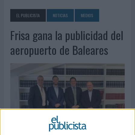
EL PUBLICISTA
NOTICIAS
MEDIOS
Frisa gana la publicidad del
aeropuerto de Baleares