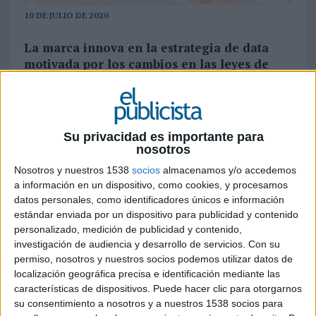
10 DE JULIO DE 2020
La marca innova en la estrategia de data
motivada por los cambios en las leyes de
privacidad han provocado que los
navegadores hayan empezado a bloquear
las
third party cookies
dificultando el
seguimiento y la segmentación de los
Su privacidad es importante para
usuarios en internet
nosotros
Nosotros y nuestros 1538
socios
almacenamos y/o accedemos
¡Hola!
da un paso más en su estrategia de
a información en un dispositivo, como cookies, y procesamos
innovación digital lanzando el nuevo DMP
datos personales, como identificadores únicos e información
Permutive basado en
first party data
y tecnología
estándar enviada por un dispositivo para publicidad y contenido
Edge computing. A día de ho,y tanto Safari como
personalizado, medición de publicidad y contenido,
Firefox bloquean las
third party cookies,
lo que
investigación de audiencia y desarrollo de servicios.
Con su
implica que en torno al 30-40% del inventario no
permiso, nosotros y nuestros socios podemos utilizar datos de
sea visible para los DMPs tradicionales. Chrome
localización geográfica precisa e identificación mediante las
empezará a bloquear las
third party cookies
a
características de dispositivos. Puede hacer clic para otorgarnos
partir de 2022. Por este motivo, el medio ha
su consentimiento a nosotros y a nuestros 1538 socios para