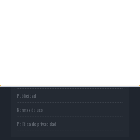
06/08/2026
El uso de la IA generativa alcanza ya al
62% de los...
CORPORATIVO
Quienes somos
Publicidad
Normas de uso
Política de privacidad