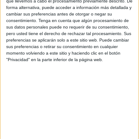
que llevemos a cabo el procesamiento previamente descrito. De
decidido reforzar su estrategia de
data
apostando
forma alternativa, puede acceder a información más detallada y
por la tecnología de Permutive, un nuevo DMP
cambiar sus preferencias antes de otorgar o negar su
basado en
first party cookie
que además utiliza
consentimiento.
Tenga en cuenta que algún procesamiento de
Edge computing en vez de Cloud computing.
sus datos personales puede no requerir de su consentimiento,
pero usted tiene el derecho de rechazar tal procesamiento. Sus
El Edge computing procesa los datos en el
preferencias se aplicarán solo a este sitio web. Puede cambiar
dispositivo en milisegundos sin necesidad de
sus preferencias o retirar su consentimiento en cualquier
sincronizar cookies en la nube y tener que
momento volviendo a este sitio y haciendo clic en el botón
esperar horas para tenerlos disponibles en
"Privacidad" en la parte inferior de la página web.
campañas. Todo esto permite targetizar a todos
los usuarios, tanto nuevos como recurrentes, en
tiempo real, desde la primera página vista y en
todos los navegadores, incluidos Safari y Firefox.
Además, hay
mayores garantías de
privacidad
, porque se recaba el consentimiento
y los datos del usuario no abandonan el
dispositivo al activarse una campaña con
data
.
Con esta estrategia, llega al mercado una
nueva
oferta de datos con más de 250 segmentos