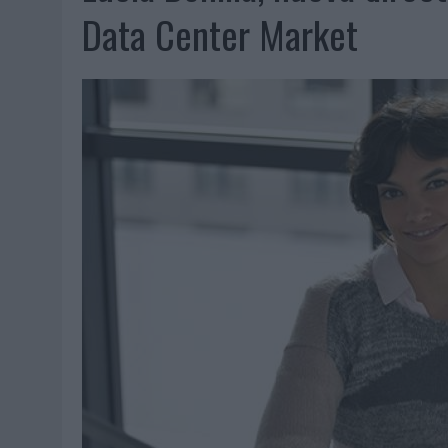
07/08/2026
|
CUANDO SE APAGUE EL SOL, EL ECLIPSE DE 2026 POND
Data Center Market
06/08/2026
|
‘LA VUELTA’, DE FENOMENAL PARA MÁLAGA CF
06/08/2026
|
SIETE DE CADA DIEZ EMPRESAS ESPAÑOLAS NO INTEGRA
06/08/2026
|
LA TELEVISIÓN SIGUE LIDERANDO EL CONSUMO DE MEDI
06/08/2026
|
EL USO DE LA IA GENERATIVA ALCANZA YA AL 62% DE L
06/08/2026
|
SYSTEM1 NOMBRA A KIMBERLY BASTONI COMO NUEVA D
06/08/2026
|
FRIGO Y UNIQLO LANZAN UNA COLECCIÓN PERSONALIZA
06/08/2026
|
LA IA ESTÁ SUBIENDO EL LISTÓN DE LA CREATIVIDAD
05/08/2026
|
BEON WORLDWIDE LANZA RAÍZ URBANA PARA TRANSFOR
05/08/2026
|
FABRA COMUNICACIÓN INCORPORA A CASONÁ Y ASUME 
05/08/2026
|
LOPESAN HOTELS & RESORTS ACERCA EL PARAÍSO CAN
05/08/2026
|
LUIS ARQUILLOS (BURGO DE ARIAS): “LA CONSTRUCCIÓ
MONEDA”
04/08/2026
|
‘EL PARAÍSO MÁS CERCA’, DE 22GRADOS PARA LOPESA