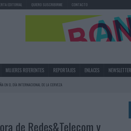
ERTA EDITORIAL
QUIERO SUSCRIBIRME
CONTACTO
MUJERES REFERENTES
REPORTAJES
ENLACES
NEWSLETTE
ÑA EN EL DÍA INTERNACIONAL DE LA CERVEZA
360º CENTRADA EN EL ORIGEN BARCELONÉS
 UNA EXPERIENCIA DE MARCA EN IBIZA
 LAS MARCAS
ctora de Redes&Telecom y
N IA