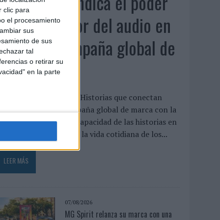
Audible reivindica el poder
 clic para
transformador del audio en
bo el procesamiento
cambiar sus
su nueva campaña global de
esamiento de sus
echazar tal
marca
erencias o retirar su
vacidad" en la parte
udible ha presentado ‘Historias que conectan
ontigo’, su nueva campaña global de marca con la
ue pone el foco en la capacidad de las historias en
udio para transformar la vida cotidiana de los...
LEER MÁS
07/08/2026
MG Spirit relanza su marca con una