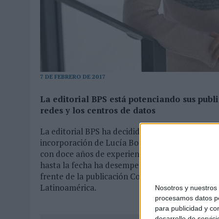
04/08/2026
|
‘LA ÚNICA CERVEZA DEL MUNDO QUE SE DISFRUTA DOS 
07/08/2026
|
EL MÁLAGA CF CULMINA SU TRILOGÍA DE MARCA CON U
7 DE FEBRERO DE 2017
La editorial BPS está potenciando sus publ
redes y los centros de datos
La editorial BPS ha decidido reforzar sus publ
incorporación de Lucía Bonilla como nueva direc
con doce años de experiencia en el sector TIC,
hasta la fecha ha desempeñado el cargo de jefa 
frente de la publicación Computing.MX, especia
Latinoamérica.
Nosotros y nuestro
procesamos datos per
para publicidad y co
desarrollo de servici