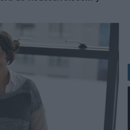
RÁ A PRUEBA LA CREATIVIDAD DE LAS MARCAS
N LA INFANCIA EN SU ESTRATEGIA
OS EN VERANO Y SUPERA AL MÓVIL COMO DISPOSITIVO MÁS UTILIZADO
OS ESPAÑOLES
IRECTORA COMERCIAL GLOBAL
BLE INSPIRADA EN CORNETTO, CALIPPO Y SOLERO
MAR EL PATRIMONIO HISTÓRICO EN ACTIVOS CULTURALES Y ECONÓMICOS
LA GESTIÓN DE SUS RELACIONES CON LOS MEDIOS
ARIO EN SU ÚLTIMA CAMPAÑA INTERNACIONAL
N DE MARCA A LARGO PLAZO Y LA MEDICIÓN SON DOS CARAS DE LA MISMA
N HOTELS & RESORTS