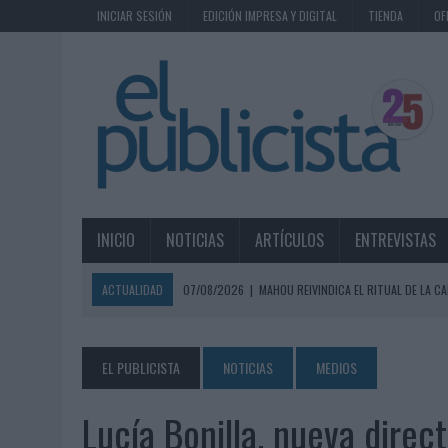
INICIAR SESIÓN
EDICIÓN IMPRESA Y DIGITAL
TIENDA
OF
INICIO
NOTICIAS
ARTÍCULOS
ENTREVISTAS
ACTUALIDAD
07/08/2026
|
MAHOU REIVINDICA EL RITUAL DE LA CA
07/08/2026
|
MG SPIRIT RELANZA SU MARCA CON UNA ESTRATEGIA 
07/08/2026
|
PATRÓN CONVIERTE EL NUEVO SINGLE DE ARÓN PIPER EN
EL PUBLICISTA
NOTICIAS
MEDIOS
07/08/2026
|
EL VERANO PONE A PRUEBA LA ESTRATEGIA DIGITAL DE
Lucía Bonilla, nueva dire
07/08/2026
|
VUELING CONVIERTE LOS RECUERDOS EN SOUVENIRS CO