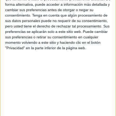
forma alternativa, puede acceder a información más detallada y
por parte de las cuatro operadoras. No obstante,
cambiar sus preferencias antes de otorgar o negar su
en la fase de perfeccionamiento de la plataforma
consentimiento.
Tenga en cuenta que algún procesamiento de
mediante su MVP (Producto Mínimo Viable) se
sus datos personales puede no requerir de su consentimiento,
llevaron a cabo pruebas y verificación del
pero usted tiene el derecho de rechazar tal procesamiento. Sus
producto en los diferentes países con dominios
preferencias se aplicarán solo a este sitio web. Puede cambiar
locales para probar la efectividad e implantación
sus preferencias o retirar su consentimiento en cualquier
tanto en los editores como en la percepción de
momento volviendo a este sitio y haciendo clic en el botón
los usuarios.
"Privacidad" en la parte inferior de la página web.
En el caso de España, Vocento, que dentro de su
área editorial cuenta con un periódico nacional,
17 cabeceras regionales y un periódico digital
deportivo, ha sido el primer grupo que ha
permitido el testeo de esta nueva alternativa a
las cookies de tercera parte, con lo que que busca
la sostenibilidad económica del sector
publicitario al mismo tiempo que se antepone la
privacidad del usuario y el control sobre sus
datos.