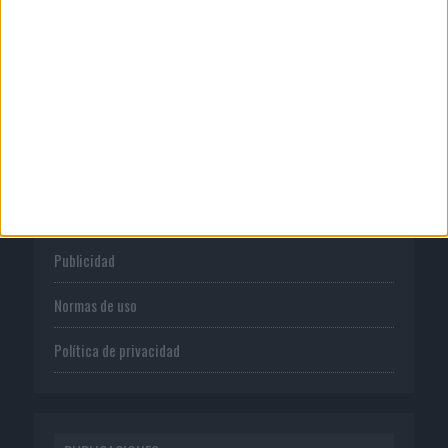
transformador del audio en su...
CORPORATIVO
Quienes somos
Publicidad
Normas de uso
Política de privacidad