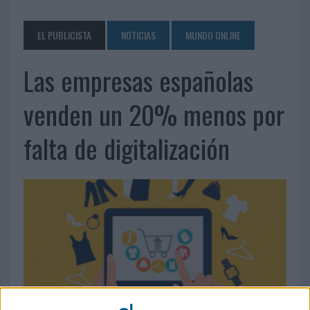
EL PUBLICISTA
NOTICIAS
MUNDO ONLINE
Las empresas españolas
venden un 20% menos por
falta de digitalización