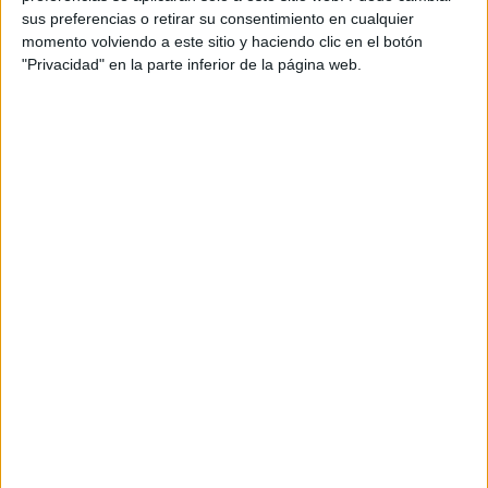
inversión en digitalización. De momento, más de
sus preferencias o retirar su consentimiento en cualquier
la mitad de las compañías españolas se
momento volviendo a este sitio y haciendo clic en el botón
encuentran entre los niveles uno y dos, dentro de
"Privacidad" en la parte inferior de la página web.
los siete estadios de madurez digital que
establece el sector, pero ya se están dando pasos
encaminados a mejorar esta situación.
Según datos del Marketing Budgets 2015 Report,
la inversión de las empresas españolas en
marketing digital ha crecido un 8% en 2015 y casi
el 80% de las compañías está incrementando su
inversión en tecnologías específicas sobre
marketing digital. En concreto, y de cara a
mejorar la relación con sus clientes, el informe
señala que el 60% está centrando sus esfuerzos
en optimizar el marketing automation de su
negocio. Sin embargo, la inversión destinada a
crear marca y a la personalización de la
experiencia de los clientes online todavía es
escasa y dificulta su acceso y fidelización.