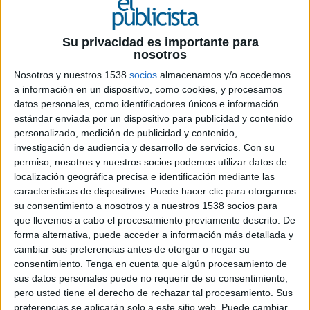
16 DE FEBRERO DE 2016
Su privacidad es importante para
Más del 50% de las empresas españolas
nosotros
centran su estrategia de marketing digital
en tener presencia en internet y distribuir su
Nosotros y nuestros 1538
socios
almacenamos y/o accedemos
propio contenido y, sólo el 10% tiene en
a información en un dispositivo, como cookies, y procesamos
datos personales, como identificadores únicos e información
cuenta una experiencia digital
estándar enviada por un dispositivo para publicidad y contenido
personalizada para incrementar sus
personalizado, medición de publicidad y contenido,
ingresos.
investigación de audiencia y desarrollo de servicios.
Con su
permiso, nosotros y nuestros socios podemos utilizar datos de
El entorno line está obligando a las empresas a
localización geográfica precisa e identificación mediante las
cambiar la forma de comunicarse con sus clientes.
características de dispositivos. Puede hacer clic para otorgarnos
Por eso, invertir en plataformas y herramientas
su consentimiento a nosotros y a nuestros 1538 socios para
que les permitan entender el comportamiento de
que llevemos a cabo el procesamiento previamente descrito. De
los usuarios en internet, será fundamental de
forma alternativa, puede acceder a información más detallada y
cara a no dejar escapar nuevas oportunidades de
cambiar sus preferencias antes de otorgar o negar su
negocio. Por eso, y con el objetivo de alcanzar
consentimiento.
Tenga en cuenta que algún procesamiento de
una madurez digital más estable, las empresas
sus datos personales puede no requerir de su consentimiento,
pero usted tiene el derecho de rechazar tal procesamiento. Sus
españolas están aumentando año tras año su
preferencias se aplicarán solo a este sitio web. Puede cambiar