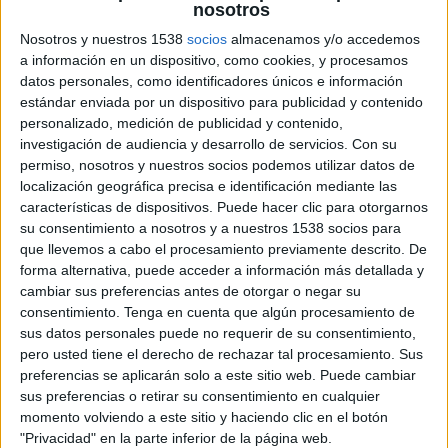
nosotros
Nosotros y nuestros 1538
socios
almacenamos y/o accedemos
a información en un dispositivo, como cookies, y procesamos
17 DE ABRIL DE 2007
datos personales, como identificadores únicos e información
estándar enviada por un dispositivo para publicidad y contenido
Es la agencia interactiva del grupo DDB. Estará
personalizado, medición de publicidad y contenido,
dirigida por Ana Caralt y Sebastián Méndez.
investigación de audiencia y desarrollo de servicios.
Con su
Tribal DDB, Agencia Interactiva del Grupo DDB,
permiso, nosotros y nuestros socios podemos utilizar datos de
ha iniciado su actividad en España bajo la
localización geográfica precisa e identificación mediante las
dirección de Ana Caralt y Sebastián Méndez.
características de dispositivos. Puede hacer clic para otorgarnos
su consentimiento a nosotros y a nuestros 1538 socios para
“Es el momento oportuno para que iniciemos
que llevemos a cabo el procesamiento previamente descrito. De
esta operación. Tribal DDB fue elegida la Agencia
forma alternativa, puede acceder a información más detallada y
Interactiva del año 2005 en USA por Advertising
cambiar sus preferencias antes de otorgar o negar su
Age, estamos implantados fuertemente en
consentimiento.
Tenga en cuenta que algún procesamiento de
Europa ( UK, Francia, Holanda, Alemania…) , y
sus datos personales puede no requerir de su consentimiento,
debíamos ampliar los servicios de marketing
pero usted tiene el derecho de rechazar tal procesamiento. Sus
preferencias se aplicarán solo a este sitio web. Puede cambiar
interactivo que prestamos a nuestros clientes
sus preferencias o retirar su consentimiento en cualquier
hasta ahora desde la propia agencia “, según
momento volviendo a este sitio y haciendo clic en el botón
palabras de su presidente, Juan Campmany. “Lo
"Privacidad" en la parte inferior de la página web.