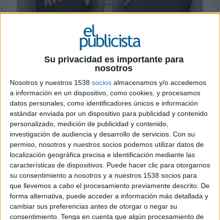
23 DE FEBRERO DE 2024
Sofía Ruisánchez se une a la compañía como
Su privacidad es importante para
nueva responsable de marketing y
nosotros
comunicación; mientras que Claudia
Nosotros y nuestros 1538
socios
almacenamos y/o accedemos
Gómez-Hidalgo termina sus prácticas en la
a información en un dispositivo, como cookies, y procesamos
compañía y ha sido contratada como
datos personales, como identificadores únicos e información
creativa junior
estándar enviada por un dispositivo para publicidad y contenido
personalizado, medición de publicidad y contenido,
Wemass
ha anunciado sus nuevos refuerzos para
investigación de audiencia y desarrollo de servicios.
Con su
afianzar la apuesta por la empresa en la mejora
permiso, nosotros y nuestros socios podemos utilizar datos de
de sus servicios a cliente.
localización geográfica precisa e identificación mediante las
características de dispositivos. Puede hacer clic para otorgarnos
Este crecimiento impulsará varias áreas dentro
su consentimiento a nosotros y a nuestros 1538 socios para
del equipo: por un lado, con la llegada de Sofía
que llevemos a cabo el procesamiento previamente descrito. De
Ruisánchez como nueva responsable de
forma alternativa, puede acceder a información más detallada y
cambiar sus preferencias antes de otorgar o negar su
marketing y comunicación cuyo objetivo será
consentimiento.
Tenga en cuenta que algún procesamiento de
mejorar el posicionamiento de la marca y la