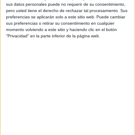
sus datos personales puede no requerir de su consentimiento,
propuesta de valor de su cartera de productos y
pero usted tiene el derecho de rechazar tal procesamiento. Sus
servicios dando apoyo de forma transversal al
preferencias se aplicarán solo a este sitio web. Puede cambiar
resto de especialidades.
sus preferencias o retirar su consentimiento en cualquier
momento volviendo a este sitio y haciendo clic en el botón
Sofía Ruisánchez cuenta con más de 10 años de
"Privacidad" en la parte inferior de la página web.
experiencia en el sector del marketing digital, con
una formación multidisciplinar tanto en agencias
de medios como en cliente final y consultoría
(habiendo pasado por empresas como Havas
Media Group, Carat España, Hello Media Group,
Accenture Interactive, entre otras).
Ha desarrollado diferentes roles asociados al
área de la consultoría en Marketing y
comunicación en empresas multinacionales y en
startups y pymes, lo que aportará una visión
estratégica 360.
“Tengo mucha ilusión en este nuevo proyecto