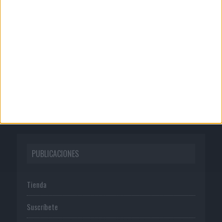
CORPORATIVO
Quienes somos
Publicidad
Normas de uso
Política de privacidad
PUBLICACIONES
Tienda
Suscríbete