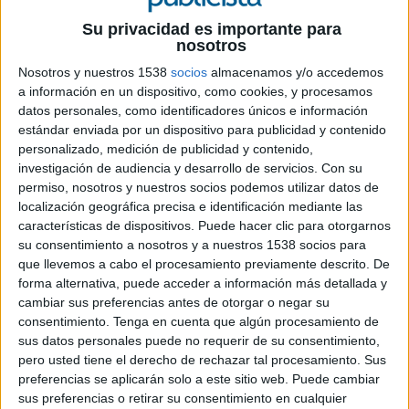
principal objetivo de Yell Publicidad es conseguir que los anunciantes de Páginas
Su privacidad es importante para
Amarillas puedan obtener una buena rentabilidad por su inversión publicitaria, y
nosotros
los usuarios estén satisfechos del resultado de sus consultas en cualquiera de sus
soportes: papel, online y telefónico. “Yell Publicidad afirma Ana García Fau,
Nosotros y nuestros 1538
socios
almacenamos y/o accedemos
consejera delegada de la compañía, invierte de manera continuada en I+D y
a información en un dispositivo, como cookies, y procesamos
datos personales, como identificadores únicos e información
gracias a ello pone al servicio de profesionales y PYMES, sofisticados medios y
estándar enviada por un dispositivo para publicidad y contenido
herramientas que, de otro modo, sólo estarían al alcance de las grandes empresas.
personalizado, medición de publicidad y contenido,
Gracias a esta apuesta estratégica por el desarrollo de nuevas aplicaciones
investigación de audiencia y desarrollo de servicios.
Con su
tecnológicas y la incorporación de funcionalidades web 2.0, nuestros anunciantes
permiso, nosotros y nuestros socios podemos utilizar datos de
pueden, con sencillez y escasa inversión, optimizar su posicionamiento. Además,
localización geográfica precisa e identificación mediante las
pueden mejorar su presencia en la red (SEO), alcanzar mayores cotas de
características de dispositivos. Puede hacer clic para otorgarnos
visibilidad, así como obtener ofertas económicas más flexibles de contratación”.
su consentimiento a nosotros y a nuestros 1538 socios para
que llevemos a cabo el procesamiento previamente descrito. De
El lanzamiento del nuevo portal, además de estrenar diseño, incorpora novedades
forma alternativa, puede acceder a información más detallada y
tanto para los usuarios como para los anunciantes. Para los primeros el principal
cambiar sus preferencias antes de otorgar o negar su
cambio ha sido la incorporación de un nuevo motor de búsqueda más que busca
consentimiento.
Tenga en cuenta que algún procesamiento de
mejorar la experiencia de búsqueda del usuario, al permitir realizar consultas más
sus datos personales puede no requerir de su consentimiento,
pero usted tiene el derecho de rechazar tal procesamiento. Sus
intuitivas mediante un sistema de caja única, es decir, completando sólo un campo
preferencias se aplicarán solo a este sitio web. Puede cambiar
de información. Con este sistema se potencian las búsquedas de ámbito local, ya
sus preferencias o retirar su consentimiento en cualquier
que se permite al usuario acotar y precisar la información que busca por barrios,