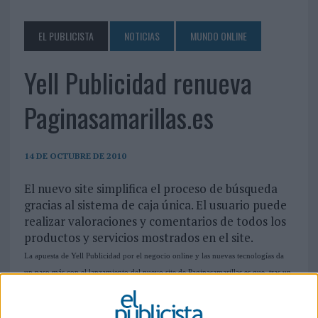
EL PUBLICISTA
NOTICIAS
MUNDO ONLINE
Yell Publicidad renueva
Paginasamarillas.es
14 DE OCTUBRE DE 2010
El nuevo site simplifica el proceso de búsqueda
gracias al sistema de caja única. El usuario puede
realizar valoraciones y comentarios de todos los
productos y servicios mostrados en el site.
La apuesta de Yell Publicidad por el negocio online y las nuevas tecnologías da
un paso más con el lanzamiento del nuevo site de Paginasamarillas.es que, tras un
proceso de transformación, tiene como objetivo ser "más competitivo e innovador
y más enfocado al usuario", según detallan los responsables de la firma. El