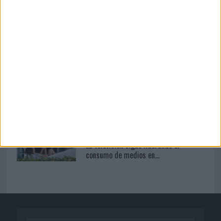
07/08/2026
Vueling convierte los recuerdos en
souvenirs con IA
10/08/2026
La vida en Barcelona y su impacto en el
marketing urbano
06/08/2026
La televisión sigue liderando el
consumo de medios en...