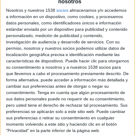
nosotros
publicidad y la comunicación comercial de
Nosotros y nuestros 1538
socios
almacenamos y/o accedemos
España, erigiendo un año más a este encuentro
a información en un dispositivo, como cookies, y procesamos
sectorial como uno de los grandes eventos del
datos personales, como identificadores únicos e información
sector a nivel nacional.
estándar enviada por un dispositivo para publicidad y contenido
personalizado, medición de publicidad y contenido,
Serán dos días para demostrar que, la actitud es
investigación de audiencia y desarrollo de servicios.
Con su
"
una cualidad movilizadora y necesaria en estos
permiso, nosotros y nuestros socios podemos utilizar datos de
tiempos inciertos
-según señalan sus responsables,
localización geográfica precisa e identificación mediante las
que han decidido que este año el evento gire en
características de dispositivos. Puede hacer clic para otorgarnos
su consentimiento a nosotros y a nuestros 1538 socios para
torno a este factor, precisamente- "
Es el motor
que llevemos a cabo el procesamiento previamente descrito. De
que permite hacer que las cosas sucedan y que se
forma alternativa, puede acceder a información más detallada y
encuentra siempre en los clientes, agencias,
cambiar sus preferencias antes de otorgar o negar su
productoras, medios y personas que más
consentimiento.
Tenga en cuenta que algún procesamiento de
admiramos
". El día C 2023 incluirá ponencias,
sus datos personales puede no requerir de su consentimiento,
exposiciones y conversaciones, entre otras
pero usted tiene el derecho de rechazar tal procesamiento. Sus
actividades, y contará con la participación de más
preferencias se aplicarán solo a este sitio web. Puede cambiar
de una quincena de ponentes nacionales e
sus preferencias o retirar su consentimiento en cualquier
internacionales. Esta edición culminará con la
momento volviendo a este sitio y haciendo clic en el botón
Gala de entrega de los Premios Nacionales de
"Privacidad" en la parte inferior de la página web.