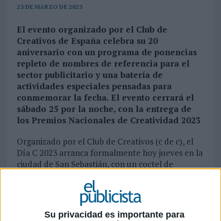
23 DE MARZO DE 2023
El evento organizado por el Club de
Creativos de España celebra su 20
aniversario con un programa de ponencias
repleto de nombres de referencia para el
sector publicitario y una batería de
actividades especiales pensadas para
conmemorar la fecha. El evento cerrará el
sábado 25 por la noche, con la entrega de
los Premios Nacionales de Creatividad 2023
Organizado por el Club de Creativos (c de c), el
Día C 2023 arranca formalmente hoy jueves en la
ciudad de San Sebastián, con un coctel de
bienvenida para los asistentes en el
Ayuntamiento de la localidad guipuzcuana, pero
mañana viernes y el sábado en el Kursaal de San
Sebastián se darán cita más de 1.500
Su privacidad es importante para
profesionales de la industria del marketing, la