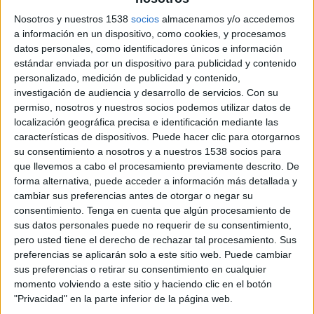
12 DE JUNIO DE 2023
Nosotros y nuestros 1538
socios
almacenamos y/o accedemos
a información en un dispositivo, como cookies, y procesamos
Madrid es una ciudad que nunca duerme y cuyo
datos personales, como identificadores únicos e información
estándar enviada por un dispositivo para publicidad y contenido
turismo es clave para su constante dinamismo y
personalizado, medición de publicidad y contenido,
crecimiento económico. En una competencia
investigación de audiencia y desarrollo de servicios.
Con su
voraz con otros lugares destacados, Madrid ha
permiso, nosotros y nuestros socios podemos utilizar datos de
logrado posicionarse como la elección perfecta
localización geográfica precisa e identificación mediante las
para los viajeros más experimentados y exigentes
características de dispositivos. Puede hacer clic para otorgarnos
de todo el mundo.
su consentimiento a nosotros y a nuestros 1538 socios para
que llevemos a cabo el procesamiento previamente descrito. De
En esta labor, Irismedia, como su agencia de
forma alternativa, puede acceder a información más detallada y
medios, trabaja en estrecha colaboración con
cambiar sus preferencias antes de otorgar o negar su
Madrid Destino para promover la ciudad como
consentimiento.
Tenga en cuenta que algún procesamiento de
un destino turístico único.
sus datos personales puede no requerir de su consentimiento,
pero usted tiene el derecho de rechazar tal procesamiento. Sus
Comprometida con la excelencia y la promoción
preferencias se aplicarán solo a este sitio web. Puede cambiar
sus preferencias o retirar su consentimiento en cualquier
de Marca País a nivel mundial, en Irismedia están
momento volviendo a este sitio y haciendo clic en el botón
orgullosos de acompañar nuevamente a Madrid
"Privacidad" en la parte inferior de la página web.
Destino en la construcción del posicionamiento