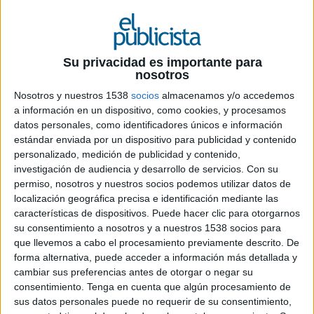
30 DE AGOSTO DE 2021
Trabajará para las oficinas de la productora
Su privacidad es importante para
en Madrid y Latam
nosotros
Nosotros y nuestros 1538
socios
almacenamos y/o accedemos
Con más de 15 años de trayectoria en la
a información en un dispositivo, como cookies, y procesamos
industria, Albert Grabuleda se suma al equipo de
datos personales, como identificadores únicos e información
realizadores de
Fight Films
para aportar su
estándar enviada por un dispositivo para publicidad y contenido
visión de alto valor estético.
personalizado, medición de publicidad y contenido,
investigación de audiencia y desarrollo de servicios.
Con su
Albert nació en Barcelona, la mayor parte de su
permiso, nosotros y nuestros socios podemos utilizar datos de
carrera como realizador la desarrolló en España.
localización geográfica precisa e identificación mediante las
Comenzó como actor de cine, series y publicidad.
características de dispositivos. Puede hacer clic para otorgarnos
Luego dió sus primeros pasos como realizador de
su consentimiento a nosotros y a nuestros 1538 socios para
cortometrajes, antes de afianzarse como
que llevemos a cabo el procesamiento previamente descrito. De
forma alternativa, puede acceder a información más detallada y
realizador de campañas publicitarias. Trabaja
cambiar sus preferencias antes de otorgar o negar su
para las agencias y marcas más importantes de
consentimiento.
Tenga en cuenta que algún procesamiento de
Europa, como DDB, Saatchi&Saatchi, McCann,
sus datos personales puede no requerir de su consentimiento,
Proximity, VMLY&R, TBWA, Publicis, etc, para