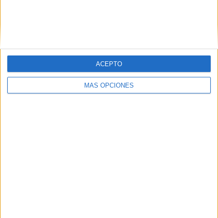
VÍDEO DESTACADO
ACEPTO
MÁS OPCIONES
ARTÍCULOS ALEATORIOS