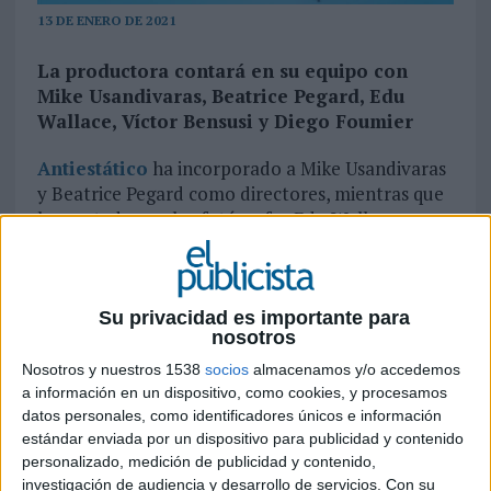
13 DE ENERO DE 2021
La productora contará en su equipo con
Mike Usandivaras, Beatrice Pegard, Edu
Wallace, Víctor Bensusi y Diego Foumier
Antiestático
ha incorporado a Mike Usandivaras
y Beatrice Pegard como directores, mientras que
ha contado con los fotógrafos Edu Wallace y
Víctor Bensusi para el área de gráfica y Diego
Fournier se une a la compañía como ilustrador /
muralista; todos ellos serán partícipes de
fortalecer el roster de la productora.
Su privacidad es importante para
nosotros
Mike Usandivaras
Nosotros y nuestros 1538
socios
almacenamos y/o accedemos
a información en un dispositivo, como cookies, y procesamos
Comenzó su carrera como creativo publicitario
datos personales, como identificadores únicos e información
en Buenos Aires, Milán, y Madrid. Trabajando con
estándar enviada por un dispositivo para publicidad y contenido
personalizado, medición de publicidad y contenido,
agencias globales como del Campo Saatchi, JWT,
investigación de audiencia y desarrollo de servicios.
Con su