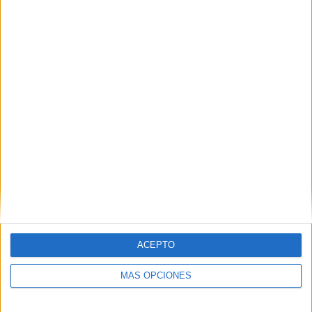
como ilustrador, diseñador, escritor, muralista,
animador, dándose la libertad de explorar su
propio lenguaje.
IMPRIMIR
TWEET
SHARE
SHARE
ACEPTO
MÁS OPCIONES
ENVIAR