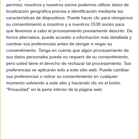
Ogilvy, BBDO, Leo Burnett o McCann, ha ganado
permiso, nosotros y nuestros socios podemos utilizar datos de
premios en festivales como Cannes, Clio, Director
localización geográfica precisa e identificación mediante las
New Year Festival, Eurobest, Fiap, Sol y Diente.
características de dispositivos. Puede hacer clic para otorgarnos
EN 2014 se inició en el mundo de la dirección
su consentimiento a nosotros y a nuestros 1538 socios para
donde trabajó para grandes clientes como
que llevemos a cabo el procesamiento previamente descrito. De
Samsung, Ane, Grupo Modelo, Aquarius, Eolan,
forma alternativa, puede acceder a información más detallada y
Galeries Lafayette, Branca, Ikea, Dulux, etc.
cambiar sus preferencias antes de otorgar o negar su
Sencillamente, un apasionado de transformar las
consentimiento.
Tenga en cuenta que algún procesamiento de
ideas en sensaciones. Vive entre Milan y Madrid.
sus datos personales puede no requerir de su consentimiento,
pero usted tiene el derecho de rechazar tal procesamiento. Sus
Beatrice Pegard
preferencias se aplicarán solo a este sitio web. Puede cambiar
sus preferencias o retirar su consentimiento en cualquier
momento volviendo a este sitio y haciendo clic en el botón
Escritora y directora Franco-Australiana capaz de
"Privacidad" en la parte inferior de la página web.
trabajar en español, inglés y francés. Con
experiencia en sostenibilidad ambiental y arte, se
siente atraída por la interacción entre forma y
contenido en narraciones exuberantes, moda,
videos musicales y piezas comerciales. La estética
de Beatrice combina surrealismo, nostalgia e
imágenes anacrónicas con toques de comedia e