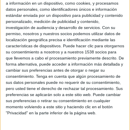
a información en un dispositivo, como cookies, y procesamos
datos personales, como identificadores únicos e información
estándar enviada por un dispositivo para publicidad y contenido
personalizado, medición de publicidad y contenido,
investigación de audiencia y desarrollo de servicios.
Con su
permiso, nosotros y nuestros socios podemos utilizar datos de
localización geográfica precisa e identificación mediante las
características de dispositivos. Puede hacer clic para otorgarnos
su consentimiento a nosotros y a nuestros 1538 socios para
7 DE OCTUBRE DE 2010
que llevemos a cabo el procesamiento previamente descrito. De
forma alternativa, puede acceder a información más detallada y
Getty Images ha lanzado una nueva publicación, 'The Curve', un sitio interactivo
cambiar sus preferencias antes de otorgar o negar su
en el que los usuarios pueden ver estudios de casos relevantes sobre toma de
consentimiento.
Tenga en cuenta que algún procesamiento de
decisiones de estrategias o de gestión del contenido visual de determinadas
sus datos personales puede no requerir de su consentimiento,
marcas. La publicación, disponible en formato pdf o para Ipad, permite que los
pero usted tiene el derecho de rechazar tal procesamiento. Sus
preferencias se aplicarán solo a este sitio web. Puede cambiar
usuarios compartan los artículos con el fin de fomentar el trabajo en equipo en
sus preferencias o retirar su consentimiento en cualquier
torno a la definición de una estrategia, así como ver cada artículo con enlaces a
momento volviendo a este sitio y haciendo clic en el botón
los álbumes de imágenes relevantes para que los uaurios tomen ideas de cómo
"Privacidad" en la parte inferior de la página web.
trabajar la comunicación visual.
El tema de lanzamiento se ha centrado en el mundo financiero a través varios
estudios de caso de marcas como Barclaycard y el Banco Santander.