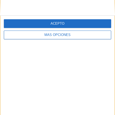
ACEPTO
MÁS OPCIONES
04/08/2026
Audible reivindica el poder
transformador del audio en
su nueva campaña global de
marca
Audible ha presentado ‘Historias que conectan
contigo’, su nueva campaña global de marca con la
que pone el foco en la capacidad de las historias en
audio para transformar la vida cotidiana de los...