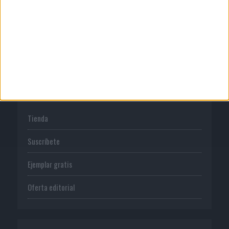
Normas de uso
Política de privacidad
PUBLICACIONES
Tienda
Suscríbete
Ejemplar gratis
Oferta editorial