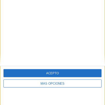
VÍDEO DESTACADO
ACEPTO
MÁS OPCIONES
ARTÍCULOS ALEATORIOS