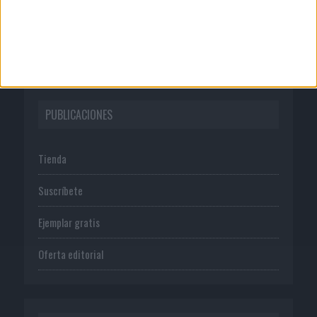
Normas de uso
Política de privacidad
PUBLICACIONES
Tienda
Suscríbete
Ejemplar gratis
Oferta editorial