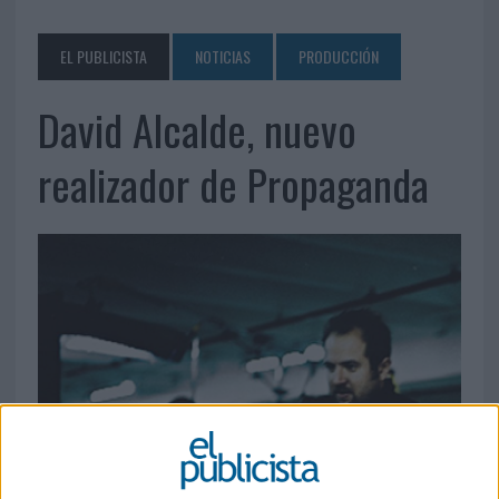
EL PUBLICISTA
NOTICIAS
PRODUCCIÓN
David Alcalde, nuevo
realizador de Propaganda