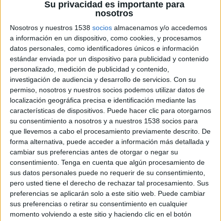
Su privacidad es importante para
nosotros
Nosotros y nuestros 1538
socios
almacenamos y/o accedemos
a información en un dispositivo, como cookies, y procesamos
datos personales, como identificadores únicos e información
estándar enviada por un dispositivo para publicidad y contenido
personalizado, medición de publicidad y contenido,
investigación de audiencia y desarrollo de servicios.
Con su
permiso, nosotros y nuestros socios podemos utilizar datos de
localización geográfica precisa e identificación mediante las
características de dispositivos. Puede hacer clic para otorgarnos
10 DE JUNIO DE 2009
su consentimiento a nosotros y a nuestros 1538 socios para
que llevemos a cabo el procesamiento previamente descrito. De
Alcalde, en la imagen, posee larga experiencia en
forma alternativa, puede acceder a información más detallada y
el terreno publicitario, tanto a nivel nacional
cambiar sus preferencias antes de otorgar o negar su
como internacional.
consentimiento.
Tenga en cuenta que algún procesamiento de
David Alcalde se ha incorporado a la cartera de realizadores de Propaganda Producciones,
sus datos personales puede no requerir de su consentimiento,
productora publicitaria con la que ya había colaborado en una etapa anterior de su carrera
pero usted tiene el derecho de rechazar tal procesamiento. Sus
preferencias se aplicarán solo a este sitio web. Puede cambiar
profesional.
sus preferencias o retirar su consentimiento en cualquier
momento volviendo a este sitio y haciendo clic en el botón
Este barcelonés da sus primeros pasos profesionales en 1991 como supervisor de FX en la