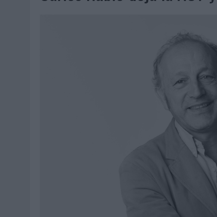
MONEDA”
04/08/2026
|
‘EL PARAÍSO MÁS CERCA’, DE 22GRADOS PARA LOPESA
04/08/2026
|
‘LA ÚNICA CERVEZA DEL MUNDO QUE SE DISFRUTA DOS 
04/08/2026
|
‘EL FÚTBOL SIN LAS PERSONAS’, DE DENTSU CREATIVE
04/08/2026
|
CAPAZ, LA CERVEZA QUE CONVIERTE CADA BOTELLA EN
04/08/2026
|
BABARIA Y MAXIBON SON ‘EL MATCH PERFECTO DEL VE
04/08/2026
|
AUDIBLE REIVINDICA EL PODER TRANSFORMADOR DEL A
03/08/2026
|
‘VUELVE EL FÚTBOL. VUELVE A SOÑAR’, DE VML PARA MO
03/08/2026
|
MOVISTAR APELA A LA ILUSIÓN DE LAS AFICIONES PARA
03/08/2026
|
EL REAL BETIS INVITA A LOS AFICIONADOS A DISEÑAR 
03/08/2026
|
KFC CONVIERTE LOS UBER EN UN HOMENAJE AL UNIVERS
03/08/2026
|
BACK MARKET PONE A LA MADRE DE SU FUNDADOR COMO
03/08/2026
|
PRESENTADO EL JURADO DE LOS PREMIOS DE MARKETI
31/07/2026
|
‘FROZEN DUNKIN’ X CALIPPO®’, AUTOPRODUCCIÓN DE 