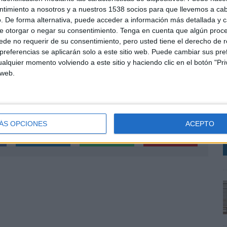
o ha hecho él" comenta Agustín Vivancos, presidente
ntimiento a nosotros y a nuestros 1538 socios para que llevemos a ca
. De forma alternativa, puede acceder a información más detallada y 
e otorgar o negar su consentimiento.
Tenga en cuenta que algún proc
ofesionalidad y cariño a todos los presidentes que ha
de no requerir de su consentimiento, pero usted tiene el derecho de r
referencias se aplicarán solo a este sitio web. Puede cambiar sus pref
dos aquellos que se han atrevido a ser directores del
alquier momento volviendo a este sitio y haciendo clic en el botón "Pri
con las que he trabajado en algún momento de mi
 web.
L
sector en el que creo y me apasiona. La publicidad ha
ante más de 30 años y emocionalmente nunca estaré
u
s
D
ÁS OPCIONES
ACEPTO
SHARE
ENVIAR
PIN