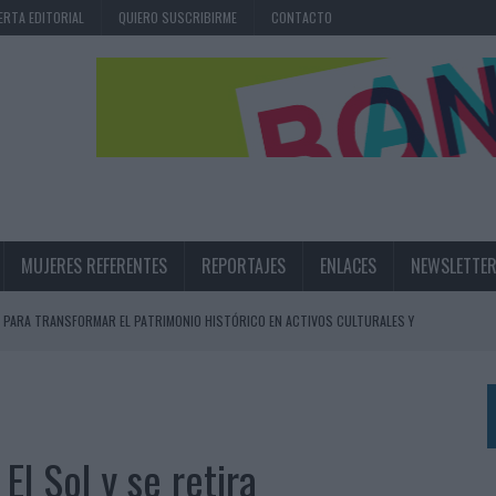
ERTA EDITORIAL
QUIERO SUSCRIBIRME
CONTACTO
MUJERES REFERENTES
REPORTAJES
ENLACES
NEWSLETTE
 PARA TRANSFORMAR EL PATRIMONIO HISTÓRICO EN ACTIVOS CULTURALES Y
LA GESTIÓN DE SUS RELACIONES CON LOS MEDIOS
ARIO EN SU ÚLTIMA CAMPAÑA INTERNACIONAL
El Sol y se retira
N DE MARCA A LARGO PLAZO Y LA MEDICIÓN SON DOS CARAS DE LA MISMA