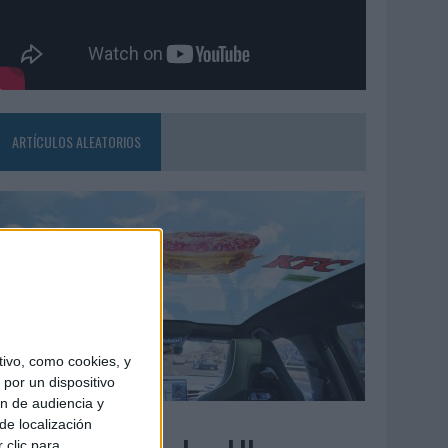
ARTÍCULOS ALEATORIOS
ivo, como cookies, y
por un dispositivo
ón de audiencia y
3/08/2026
de localización
 clic para