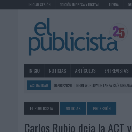
INICIAR SESIÓN
EDICIÓN IMPRESA Y DIGITAL
TIENDA
OF
INICIO
NOTICIAS
ARTÍCULOS
ENTREVISTAS
ACTUALIDAD
05/08/2026
|
BEON WORLDWIDE LANZA RAÍZ URBANA
ECONÓMICOS
05/08/2026
|
FABRA COMUNICACIÓN INCORPORA A CASONÁ Y ASUME 
EL PUBLICISTA
NOTICIAS
PROFESIÓN
05/08/2026
|
LOPESAN HOTELS & RESORTS ACERCA EL PARAÍSO CAN
Carlos Rubio deja la ACT y 
05/08/2026
|
LUIS ARQUILLOS (BURGO DE ARIAS): “LA CONSTRUCCIÓ