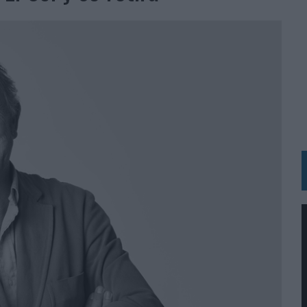
N HOTELS & RESORTS
VECES’, DE INUSUALY PARA CERVEZA CAPAZ
 PARA ORANGE
 UNA OPORTUNIDAD DE INCLUSIÓN
RANO’
UDIO EN SU NUEVA CAMPAÑA GLOBAL DE MARCA
VISTAR
 EL REGRESO DEL FÚTBOL
SU PRÓXIMA CAMISETA FOREVER GREEN
O DE 'LOS SIMPSON'
 AVAL DE SU CALIDAD
NG Y COMUNICACIÓN EN EL SECTOR ASEGURADOR 2026
DUNKIN’