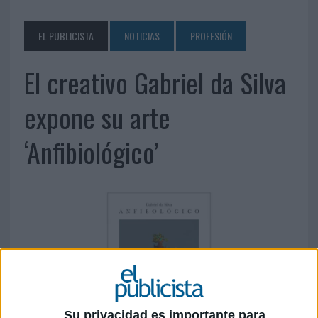
EL PUBLICISTA
NOTICIAS
PROFESIÓN
El creativo Gabriel da Silva
expone su arte
‘Anfibiológico’
Su privacidad es importante para