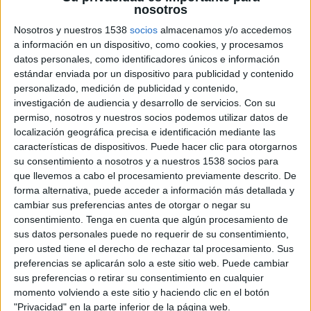
nosotros
Nosotros y nuestros 1538
socios
almacenamos y/o accedemos
a información en un dispositivo, como cookies, y procesamos
9 DE SEPTIEMBRE DE 2016
datos personales, como identificadores únicos e información
estándar enviada por un dispositivo para publicidad y contenido
El head of art de Saatchi Madrid expone en
personalizado, medición de publicidad y contenido,
la galería
La Isla
de Madrid.
investigación de audiencia y desarrollo de servicios.
Con su
permiso, nosotros y nuestros socios podemos utilizar datos de
El 15 de septiembre, a las 19:30h, el creativo
localización geográfica precisa e identificación mediante las
brasileño inaugura en la galería La Isla una
características de dispositivos. Puede hacer clic para otorgarnos
exposición con el título de Anfibiológico. La obra
su consentimiento a nosotros y a nuestros 1538 socios para
pictórica de Gabriel da Silva establece sus bases
que llevemos a cabo el procesamiento previamente descrito. De
en la ambigüedad, el juego y el cruce
forma alternativa, puede acceder a información más detallada y
desprejuiciado de iconografías. Su propuesta es
cambiar sus preferencias antes de otorgar o negar su
capaz de nutrirse de referencias que habitan en el
consentimiento.
Tenga en cuenta que algún procesamiento de
santoral afrobrasileño, de ilustraciones extraídas
sus datos personales puede no requerir de su consentimiento,
de libros de carácter científico o del universo
pero usted tiene el derecho de rechazar tal procesamiento. Sus
preferencias se aplicarán solo a este sitio web. Puede cambiar
simbólico del Bosco. Este extraño menú de
sus preferencias o retirar su consentimiento en cualquier
apropiaciones no es digerido con la intención de
momento volviendo a este sitio y haciendo clic en el botón
traducir críticamente unas
"Privacidad" en la parte inferior de la página web.