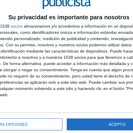
ara Móviles se situará este año en 28,4 millones de euros, lo que supone un crecimiento
 un 6,1% de la inversión en publicidad digital, en opinión de los panelistas de
Su privacidad es importante para nosotros
s 1538
socios
almacenamos y/o accedemos a información en un disposit
idades de Compra Programática, Real Time Biding (RTB) y similares representa un 24,7%
sonales, como identificadores únicos e información estándar enviada 
ntenido personalizado, medición de publicidad y contenido, investigaci
os.
Con su permiso, nosotros y nuestros socios podemos utilizar datos 
identificación mediante las características de dispositivos. Puede hacer
l IPSE (Índice de Percepción de la Situación Económica) se sitúa en 91,9, uno de los
ntimiento a nosotros y a nuestros 1538 socios para que llevemos a ca
valor 100, el máximo posible, que se alcanzó en abril.
. De forma alternativa, puede acceder a información más detallada y 
C
e otorgar o negar su consentimiento.
Tenga en cuenta que algún proc
A
de no requerir de su consentimiento, pero usted tiene el derecho de r
 El IPMP (Índice de Percepción del Mercado Publicitario) se sitúa ahora en 94,6,
I
referencias se aplicarán solo a este sitio web. Puede cambiar sus pref
túe en un valor algo inferior (no llega a tres puntos) al que se alcanzaba en abril.
D
alquier momento volviendo a este sitio y haciendo clic en el botón "Pri
 web.
s medios, así como la comparación con las previsiones realizadas en abril. En la tercera
resente una mejora; un signo – (que este mes no se produce en ningún caso) un
la evolución.
ÁS OPCIONES
ACEPTO