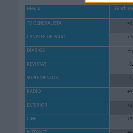
Medio
Zenthine
TV GENERALISTA
+6
CANALES DE PAGO
+7
DIARIOS
-2
REVISTAS
-3
SUPLEMENTOS
-4
RADIO
+1
EXTERIOR
+1
CINE
+3
INTERNET
+8