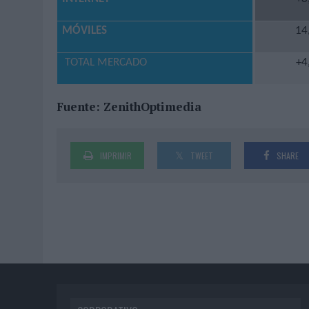
MÓVILES
14
TOTAL MERCADO
+4
Fuente: ZenithOptimedia
IMPRIMIR
TWEET
SHARE