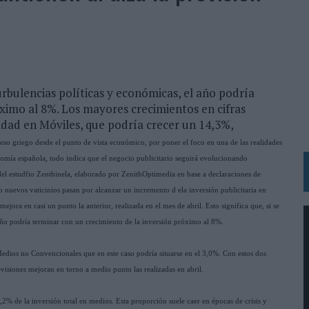
N LA INFANCIA EN SU ESTRATEGIA
OS EN VERANO Y SUPERA AL MÓVIL COMO DISPOSITIVO MÁS UTILIZADO
OS ESPAÑOLES
urbulencias políticas y económicas, el año podría
IRECTORA COMERCIAL GLOBAL
ximo al 8%. Los mayores crecimientos en cifras
BLE INSPIRADA EN CORNETTO, CALIPPO Y SOLERO
cidad en Móviles, que podría crecer un 14,3%,
so griego desde el punto de vista económico, por poner el foco en una de las realidades
nomía española, todo indica que el negocio publicitario seguirá evolucionando
MAR EL PATRIMONIO HISTÓRICO EN ACTIVOS CULTURALES Y ECONÓMICOS
 del estudfio Zenthinela, elaborado por ZenithOptimedia en base a declaraciones de
LA GESTIÓN DE SUS RELACIONES CON LOS MEDIOS
so nuevos vaticinios pasan por alcanzar un incremento d ela inversión publicitaria en
ora en casi un punto la anterior, realizada en el mes de abril. Esto significa que, si se
ARIO EN SU ÚLTIMA CAMPAÑA INTERNACIONAL
 año podría terminar con un crecimiento de la inversión próximo al 8%.
N DE MARCA A LARGO PLAZO Y LA MEDICIÓN SON DOS CARAS DE LA MISMA
Medios no Convencionales que en este caso podría situarse en el 3,0%. Con estos dos
evisiones mejoran en torno a medio punto las realizadas en abril.
N HOTELS & RESORTS
VECES’, DE INUSUALY PARA CERVEZA CAPAZ
2% de la inversión total en medios. Esta proporción suele caer en épocas de crisis y