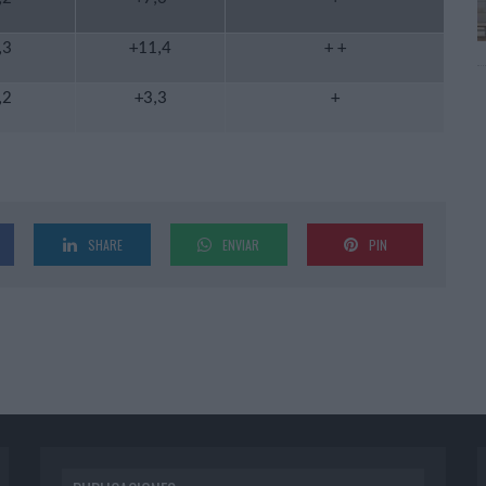
,3
+11,4
+ +
,2
+3,3
+
SHARE
ENVIAR
PIN