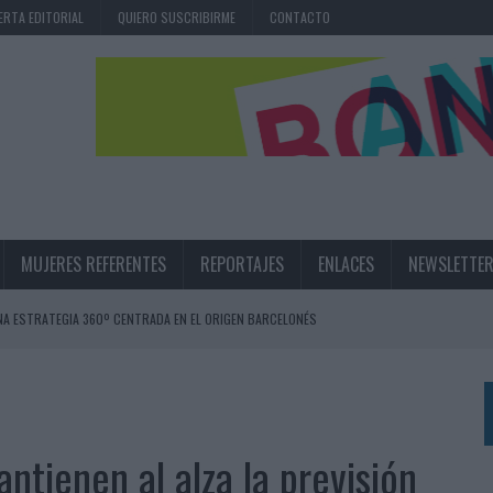
ERTA EDITORIAL
QUIERO SUSCRIBIRME
CONTACTO
MUJERES REFERENTES
REPORTAJES
ENLACES
NEWSLETTE
NA ESTRATEGIA 360º CENTRADA EN EL ORIGEN BARCELONÉS
 UNA EXPERIENCIA DE MARCA EN IBIZA
 LAS MARCAS
N IA
ntienen al alza la previsión
RÁ A PRUEBA LA CREATIVIDAD DE LAS MARCAS