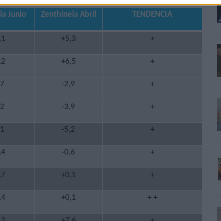
la Junio
Zenthinela Abril
TENDENCIA
,1
+5,3
+
,2
+6,5
+
,7
-2,9
+
,2
-3,9
+
,1
-5,2
+
,4
-0,6
+
,7
+0,1
+
,4
+0,1
+ +
,2
+7,6
+