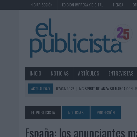
INICIAR SESIÓN
EDICIÓN IMPRESA Y DIGITAL
TIENDA
OF
INICIO
NOTICIAS
ARTÍCULOS
ENTREVISTAS
ACTUALIDAD
07/08/2026
|
MG SPIRIT RELANZA SU MARCA CON U
07/08/2026
|
PATRÓN CONVIERTE EL NUEVO SINGLE DE ARÓN PIPER EN
07/08/2026
|
EL VERANO PONE A PRUEBA LA ESTRATEGIA DIGITAL DE
EL PUBLICISTA
NOTICIAS
PROFESIÓN
07/08/2026
|
VUELING CONVIERTE LOS RECUERDOS EN SOUVENIRS CO
España: los anunciantes ma
07/08/2026
|
CUANDO SE APAGUE EL SOL, EL ECLIPSE DE 2026 POND