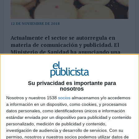
12 DE NOVIEMBRE DE 2018
Actualmente el sector se autorregula en
materia de comunicación y publicidad. El
Ministerio de Sanidad ha anunciando una
batería de medidas para combatir la
obesidad en la población española que
afectará a la industria alimenticia en varios
sentidos y niveles
Su privacidad es importante para
nosotros
El gobierno de España ha anunciado hoy lunes
Nosotros y nuestros 1538
socios
almacenamos y/o accedemos
que pondrá en marcha una batería de medidas en
a información en un dispositivo, como cookies, y procesamos
materia de sanidad para combatir la obesidad en
datos personales, como identificadores únicos e información
la población española. El objetivo que se ha
estándar enviada por un dispositivo para publicidad y contenido
marcado el Ministerio de Sanidad, según ha
personalizado, medición de publicidad y contenido,
detallado la ministra María Luisa Carcedo, pasa
investigación de audiencia y desarrollo de servicios.
Con su
por prevenir la obesidad en la ciudadanía desde
permiso, nosotros y nuestros socios podemos utilizar datos de