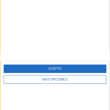
IMPRIMIR
TWEET
SHARE
SHARE
ENVIAR
PIN
ACEPTO
MÁS OPCIONES
SÍGUENOS EN FACEBOOK