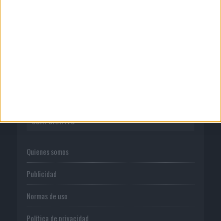
03/08/2026
KFC convierte los Uber en un homenaje
al universo de 'Los...
CORPORATIVO
Quienes somos
Publicidad
Normas de uso
Política de privacidad