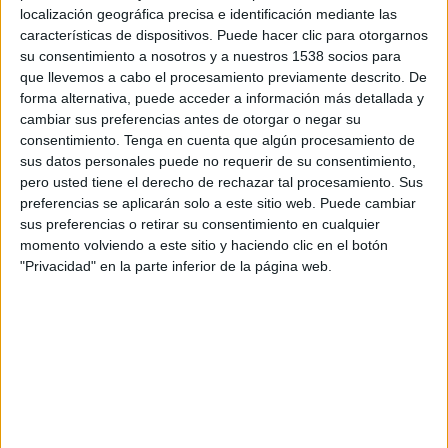
la infancia, lo que haría necesaria la limitación o
localización geográfica precisa e identificación mediante las
una nueva regulación de la publicidad de
características de dispositivos. Puede hacer clic para otorgarnos
su consentimiento a nosotros y a nuestros 1538 socios para
alimentos "con perfiles nutricionales menos
que llevemos a cabo el procesamiento previamente descrito. De
saludables" dirigida a menores de 15 años o la
forma alternativa, puede acceder a información más detallada y
implantación de un nuevo etiquetado. a modo de
cambiar sus preferencias antes de otorgar o negar su
semáforo de cinco colores, que clasifique los tipos
consentimiento.
Tenga en cuenta que algún procesamiento de
de alimentos y bebidas en función de sus
sus datos personales puede no requerir de su consentimiento,
aportaciones de azúcar, sal o grasas. Carcedo ha
pero usted tiene el derecho de rechazar tal procesamiento. Sus
recordado que actualmente la industria
preferencias se aplicarán solo a este sitio web. Puede cambiar
alimenticia se autorregula en materia de
sus preferencias o retirar su consentimiento en cualquier
publicidad y comunicación y que esta realidad "es
momento volviendo a este sitio y haciendo clic en el botón
insuficiente", por lo que iniciará una ronda de
"Privacidad" en la parte inferior de la página web.
contactos con asociaciones del sector para llegar
a un acuerdo o bien intervendrá directamente en
los nuevos marcos regulatorios. En este punto la
ministra ha avanzado la reforma del código PAOS
de autorregulación de publicidad con la intención
de que las empresas se adhieran de forma
voluntaria y, en el caso de que no lo hagan, el