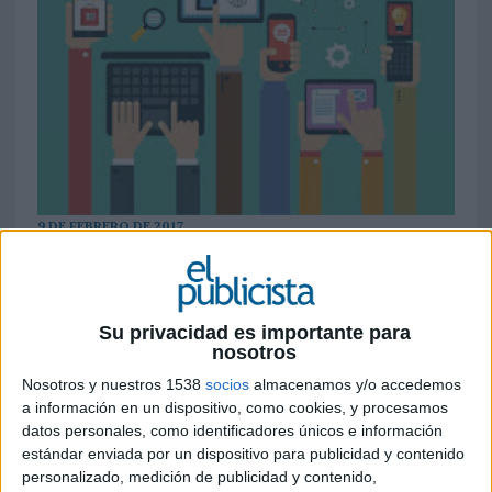
9 DE FEBRERO DE 2017
El presupuesto medio en marketing digital
de las empresas españolas en 2016 fue de
4,2 millones de euros. Internet se mantiene
Su privacidad es importante para
entre los anunciantes como el segundo
nosotros
medio en las prioridades de inversión
Nosotros y nuestros 1538
socios
almacenamos y/o accedemos
digital, donde ya representa una cuarta
a información en un dispositivo, como cookies, y procesamos
parte y sigue escalando posiciones. El video
datos personales, como identificadores únicos e información
irrumpe con fuerza como formato mientras
estándar enviada por un dispositivo para publicidad y contenido
que el display sigue cayendo
personalizado, medición de publicidad y contenido,