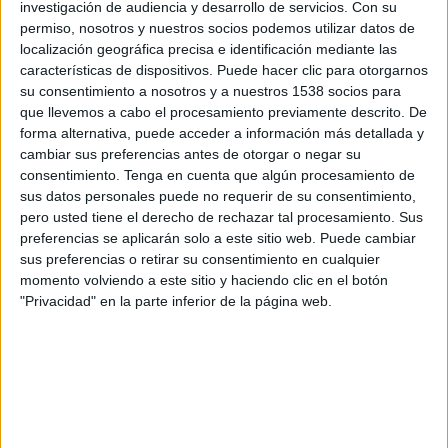
investigación de audiencia y desarrollo de servicios.
Con su
Son algunas de las conclusiones de la quinta
permiso, nosotros y nuestros socios podemos utilizar datos de
localización geográfica precisa e identificación mediante las
edición del Barómetro Digital elaborado por ISDI
características de dispositivos. Puede hacer clic para otorgarnos
y la aea (Asociación Española de Anunciantes)
su consentimiento a nosotros y a nuestros 1538 socios para
sobre los retos que plantea la digitalización a los
que llevemos a cabo el procesamiento previamente descrito. De
departamentos de marketing de las empresas.
forma alternativa, puede acceder a información más detallada y
Según el informe la presencia en redes sociales es
cambiar sus preferencias antes de otorgar o negar su
masiva (94,9%), con Facebook, Youtube y Twitter
consentimiento.
Tenga en cuenta que algún procesamiento de
a la cabeza y un fuerte crecimiento de LinkedIn e
sus datos personales puede no requerir de su consentimiento,
Instagram, así como la irrupción de Snapchat.
pero usted tiene el derecho de rechazar tal procesamiento. Sus
preferencias se aplicarán solo a este sitio web. Puede cambiar
Entre los puntos de mejora para 2017 destacan el
sus preferencias o retirar su consentimiento en cualquier
envejecimiento de las páginas. Un 63% de las webs
momento volviendo a este sitio y haciendo clic en el botón
tienen diez o más años y solo un 4,4% de las
"Privacidad" en la parte inferior de la página web.
compañías la ha renovado en los últimos dos
años. Sólo el 8,5% de las empresas dispone de
una web mobile y la usabilidad general en este
entorno es muy mejorable. Asimismo el 54,2% de
las webs solo está en un idioma.
Igualmente es preocupante que una cuarta parte