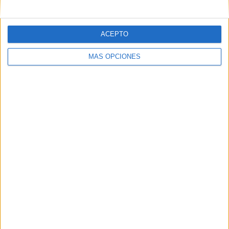
05/08/2026
ACEPTO
Lopesan Hotels & Resorts
MÁS OPCIONES
acerca el paraíso canario en
su última campaña
internacional
‘El paraíso, más cerca’ es una campaña dirigida a
Reino Unido, Alemania, España, Suiza y Países Bajos
que busca reforzar la notoriedad de la cadena
hotelera y posicionar Gran Canaria como un
destino...
LEER MÁS