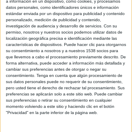
a información en un dispositivo, como cookies, y procesamos
Boston Consulting Group para la multinacional Google, el peso de internet podría
datos personales, como identificadores únicos e información
ascender a 63.000 millones de euros en tan sólo cuatro años. Es decir que en
estándar enviada por un dispositivo para publicidad y contenido
2015 el 5,1% del PIB español dependería irectamete del área online.
personalizado, medición de publicidad y contenido,
investigación de audiencia y desarrollo de servicios.
Con su
Ya en 2009 la contribución directa de internet a la economía nacional fue de
permiso, nosotros y nuestros socios podemos utilizar datos de
23.400 millones de euros, lo que representó el 2,2% del total. Según el estudio,
localización geográfica precisa e identificación mediante las
esta aportación crecerá de forma sostenida hasta 2015.
características de dispositivos. Puede hacer clic para otorgarnos
su consentimiento a nosotros y a nuestros 1538 socios para
Para calcular el crecimiento se ha analizado la evolución de factores
que llevemos a cabo el procesamiento previamente descrito. De
determinantes, como la penetración de internet en los hogares, la intención de
forma alternativa, puede acceder a información más detallada y
compra en línea o la inversión en redes y equipos asociados al uso de Internet.
cambiar sus preferencias antes de otorgar o negar su
consentimiento.
Tenga en cuenta que algún procesamiento de
Según este infome el impacto de internet en la economía española también se
sus datos personales puede no requerir de su consentimiento,
refleja en otros conceptos no incluidos en el cálculo del PIB, como el comercio
pero usted tiene el derecho de rechazar tal procesamiento. Sus
electrónico entre empresas, la publicidad online o las compras offline que han
preferencias se aplicarán solo a este sitio web. Puede cambiar
tenido su origen en búsquedas en la red. Tomando como referencia estos
sus preferencias o retirar su consentimiento en cualquier
concetos, en 2009 el comercio electrónico entre empresas ascendió a 157.00
momento volviendo a este sitio y haciendo clic en el botón
millones de euros en 2009; la publicidad en línea, a 654 millones de euros; y las
"Privacidad" en la parte inferior de la página web.
compras offline con ogine en online supusieron 38.000 millones de euros.
Más información en la edición impresa de El Publicista