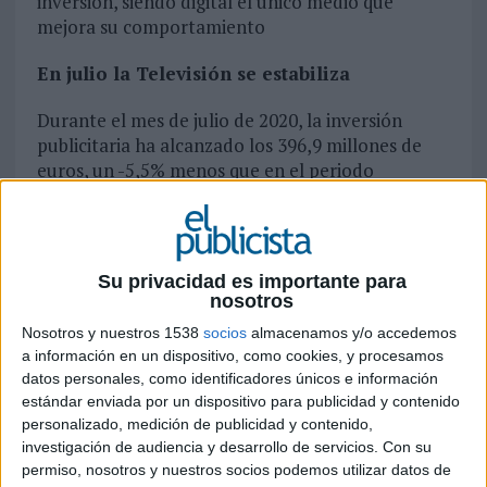
inversión, siendo digital el único medio que
mejora su comportamiento
En julio la Televisión se estabiliza
Durante el mes de julio de 2020, la inversión
publicitaria ha alcanzado los 396,9 millones de
euros, un -5,5% menos que en el periodo
equivalente del año anterior cuando el volumen
registrado fue de 420,1 millones de euros.
Como recordatorio incidir en que se incluyen en
Su privacidad es importante para
los datos de la presente nota de prensa aquellos
nosotros
medios y soportes no controlados directamente
Nosotros y nuestros 1538
socios
almacenamos y/o accedemos
por InfoAdex en base a datos declarativos del
a información en un dispositivo, como cookies, y procesamos
mercado publicitario. Por ello los datos que aquí
datos personales, como identificadores únicos e información
se presentan podrán no coincidir con aquellos
estándar enviada por un dispositivo para publicidad y contenido
que se extraigan de las herramientas que
personalizado, medición de publicidad y contenido,
InfoAdex pone a disposición de los usuarios de su
investigación de audiencia y desarrollo de servicios.
Con su
información. Los medios más afectados por esta
permiso, nosotros y nuestros socios podemos utilizar datos de