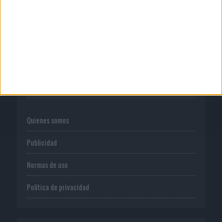
‘La vuelta’, de Fenomenal para Málaga
CF
CORPORATIVO
Quienes somos
Publicidad
Normas de uso
Política de privacidad