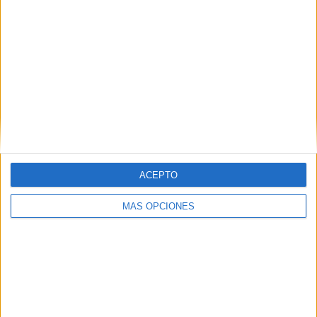
IMPRIMIR
TWEET
SHARE
SHARE
ENVIAR
ACEPTO
PIN
MÁS OPCIONES