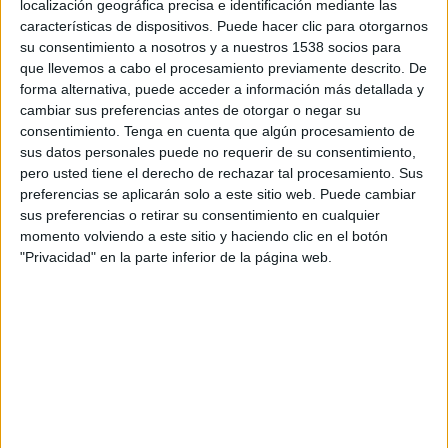
medida son Radio, Exterior y Digital, éste último
localización geográfica precisa e identificación mediante las
por la inclusión de datos de Search y Redes
características de dispositivos. Puede hacer clic para otorgarnos
su consentimiento a nosotros y a nuestros 1538 socios para
Sociales.
que llevemos a cabo el procesamiento previamente descrito. De
forma alternativa, puede acceder a información más detallada y
Digital, que continúa ocupando la primera
cambiar sus preferencias antes de otorgar o negar su
posición como primer medio por volumen de
consentimiento.
Tenga en cuenta que algún procesamiento de
inversión publicitaria durante el mes de julio, ha
sus datos personales puede no requerir de su consentimiento,
experimentado un incremento del 2,9% frente al
pero usted tiene el derecho de rechazar tal procesamiento. Sus
mes de julio de 2019, obteniendo 164,9 millones
preferencias se aplicarán solo a este sitio web. Puede cambiar
de euros. Dentro de Digital el mejor
sus preferencias o retirar su consentimiento en cualquier
comportamiento, una vez más, lo tiene Redes
momento volviendo a este sitio y haciendo clic en el botón
Sociales, con un aumento en su cifra de inversión
"Privacidad" en la parte inferior de la página web.
del 8,2% pasando de los 41,3 millones de euros
en el mes de julio de 2019 a los 44,7 millones del
mes analizado. Websites, antes denominado
Internet, que incluye Display y Video, crece un
2,1% con una inversión de 59,4 millones frente a
los 58,2 millones de euros que obtuvo en el
mismo periodo de 2019. Search, tendría un ligero
aumento, del 0,1%, alcanzando una cifra de 60,7