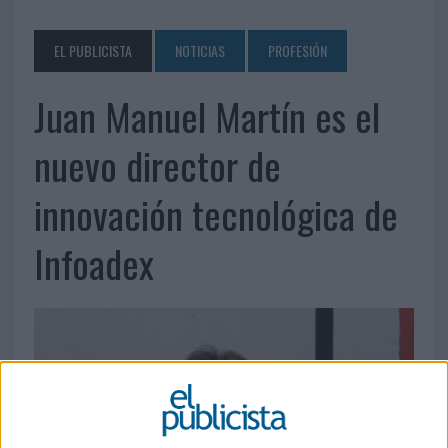
EL PUBLICISTA
NOTICIAS
PROFESIÓN
Juan Manuel Martín es el
nuevo director de
innovación tecnológica de
Infoadex