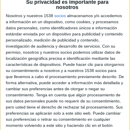
Su privacidad es importante para
nosotros
Nosotros y nuestros 1538
socios
almacenamos y/o accedemos
a información en un dispositivo, como cookies, y procesamos
datos personales, como identificadores únicos e información
estándar enviada por un dispositivo para publicidad y contenido
personalizado, medición de publicidad y contenido,
investigación de audiencia y desarrollo de servicios.
Con su
permiso, nosotros y nuestros socios podemos utilizar datos de
localización geográfica precisa e identificación mediante las
13 DE FEBRERO DE 2018
características de dispositivos. Puede hacer clic para otorgarnos
su consentimiento a nosotros y a nuestros 1538 socios para
La experiencia profesional de Juan Manuel
que llevemos a cabo el procesamiento previamente descrito. De
Martín ha estado ligada a empresas de
forma alternativa, puede acceder a información más detallada y
consultoría y desarrollo informático
cambiar sus preferencias antes de otorgar o negar su
consentimiento.
Tenga en cuenta que algún procesamiento de
Con el objetivo de impulsar el desarrollo
sus datos personales puede no requerir de su consentimiento,
tecnológico de sus herramientas de clientes y de
pero usted tiene el derecho de rechazar tal procesamiento. Sus
los sistemas de captura de datos, Infoadex ha
preferencias se aplicarán solo a este sitio web. Puede cambiar
diseñado un puesto de nueva creación, el de
sus preferencias o retirar su consentimiento en cualquier
director de innovación tecnológica, que ahora
momento volviendo a este sitio y haciendo clic en el botón