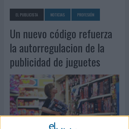
EL PUBLICISTA
NOTICIAS
PROFESIÓN
Un nuevo código refuerza
la autorregulacion de la
publicidad de juguetes