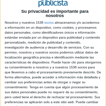
Su privacidad es importante para
nosotros
7 DE DICIEMBRE DE 2015
Nosotros y nuestros 1538
socios
almacenamos y/o accedemos
a información en un dispositivo, como cookies, y procesamos
El sector juguetero es pionero en el
datos personales, como identificadores únicos e información
establecimiento de un código de autorregulación
estándar enviada por un dispositivo para publicidad y contenido
sectorial en 1993, que se ha revisado en dos
personalizado, medición de publicidad y contenido,
ocasiones, 2010 y 2015 para dar respuesta a las
investigación de audiencia y desarrollo de servicios.
Con su
transformaciones sociales, tecnológicas y
permiso, nosotros y nuestros socios podemos utilizar datos de
culturales
localización geográfica precisa e identificación mediante las
características de dispositivos. Puede hacer clic para otorgarnos
El sector del juguete ha desarrollo un código de autoregulación que establece un conjunto
su consentimiento a nosotros y a nuestros 1538 socios para
de reglas que guiarán a las compañías jugueteras asociadas en el desarrollo, ejecución y
que llevemos a cabo el procesamiento previamente descrito. De
difusión de los mensajes publicitarios dirigidos a menores. De esta forma, la Asociación
forma alternativa, puede acceder a información más detallada y
Española de Fabricantes de Juguetes (AEFJ) y la Asociación para la Autorregulación de la
cambiar sus preferencias antes de otorgar o negar su
Comunicación Comercial (AUTOCONTROL) han acordado con La Agencia Española de
consentimiento.
Tenga en cuenta que algún procesamiento de
Consumo, Seguridad Alimentaria y Nutrición (AECOSAN), dependiente del Ministerio de
sus datos personales puede no requerir de su consentimiento,
Sanidad, Servicios Sociales e Igualdad, un nuevo convenio que actualiza y refuerza el
pero usted tiene el derecho de rechazar tal procesamiento. Sus
preferencias se aplicarán solo a este sitio web. Puede cambiar
vigente Código de Autorregulación de la Publicidad Infantil de Juguetes (CAPIJ). Esta