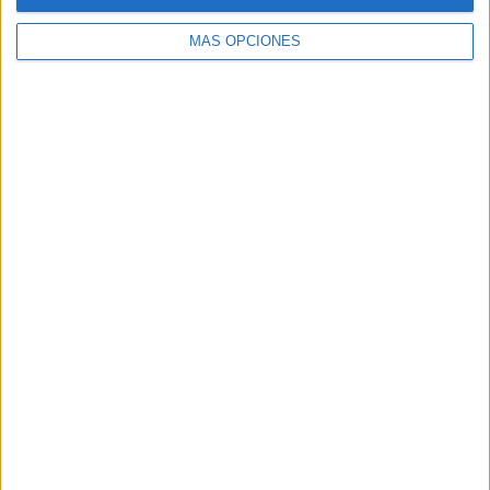
MÁS OPCIONES
ARTÍCULOS ALEATORIOS
07/08/2026
MG Spirit relanza su marca
con una estrategia 360º