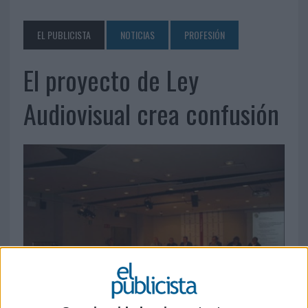
EL PUBLICISTA
NOTICIAS
PROFESIÓN
El proyecto de Ley
Audiovisual crea confusión