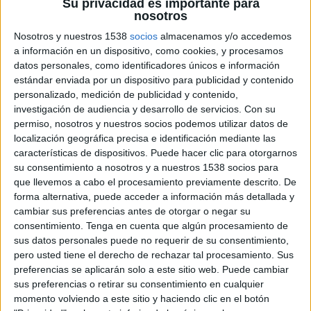
Su privacidad es importante para
nosotros
Nosotros y nuestros 1538
socios
almacenamos y/o accedemos
14 DE DICIEMBRE DE 2009
a información en un dispositivo, como cookies, y procesamos
datos personales, como identificadores únicos e información
Esta es una de las conclusiones de los
estándar enviada por un dispositivo para publicidad y contenido
participantes en la mesa redonda que, sobre esta
personalizado, medición de publicidad y contenido,
Ley, ha organizado el Col·legi de Publicitaris i
investigación de audiencia y desarrollo de servicios.
Con su
Relacions Públiques de Catalunya
permiso, nosotros y nuestros socios podemos utilizar datos de
localización geográfica precisa e identificación mediante las
El 9 de diciembre, tuvo lugar la mesa redonda: Como afectará a la publicidad el proyecto de Ley
características de dispositivos. Puede hacer clic para otorgarnos
General de la Comunicación Audiovisual española? Contenido y perspectivas. La mesa redonda ha
su consentimiento a nosotros y a nuestros 1538 socios para
sido moderada por Marc Puig, decano del Colegio y han participado: Jaume Serrats, profesor de
que llevemos a cabo el procesamiento previamente descrito. De
derecho de Comunicación Audiovisual de la Universidad de Vic; Jesús Muñoz, socio de Casadevall
forma alternativa, puede acceder a información más detallada y
y Muñoz y vicedecano del Colegio; Jaume Alemany, director de márketing de Damm; Albert Saez,
cambiar sus preferencias antes de otorgar o negar su
presidente de la Corporación Catalana de Medios Audiovisuales y Tatxo Benet, de Grupo Imagina.
consentimiento.
Tenga en cuenta que algún procesamiento de
sus datos personales puede no requerir de su consentimiento,
Marc Puig, decano del Colegio, destacó que la ley crea confusión y no sólo a los profesionales; por
pero usted tiene el derecho de rechazar tal procesamiento. Sus
este motivo son necesarios puntos de encuentro para clarificar los puntos más destacados de la ley,
preferencias se aplicarán solo a este sitio web. Puede cambiar
ya que es una ley que puede crear conflictos competenciales.
sus preferencias o retirar su consentimiento en cualquier
Jaume Serrats, como experto en derecho, hizo un repaso de los orígenes de esta Ley. Destacó
que las
momento volviendo a este sitio y haciendo clic en el botón
leyes que hay son confusas y que era necesaria una actualización y una adaptación a la