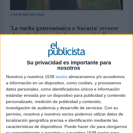
2 DE JUNIO DE 2026
‘La vuelta gastronómica a Navarra’ recorre
el territorio a través de cuatro episodios
protagonizados por perfiles como Joseba
Beloki, Paco Nadal, Marina Comes y Lluc
Crusellas
Su privacidad es importante para
Turismo de Navarra
ha lanzado ‘La vuelta
nosotros
gastronómica a Navarra’, una nueva serie
Nosotros y nuestros 1538
socios
almacenamos y/o accedemos
audiovisual de formato roadmovie con la que
a información en un dispositivo, como cookies, y procesamos
busca reforzar el posicionamiento de la
datos personales, como identificadores únicos e información
comunidad como destino enogastronómico de
estándar enviada por un dispositivo para publicidad y contenido
referencia. El proyecto combina gastronomía,
personalizado, medición de publicidad y contenido,
investigación de audiencia y desarrollo de servicios.
Con su
paisaje y cicloturismo en una propuesta que
permiso, nosotros y nuestros socios podemos utilizar datos de
apuesta por una forma de viajar más pausada,
localización geográfica precisa e identificación mediante las
experiencial y conectada con el territorio.
características de dispositivos. Puede hacer clic para otorgarnos
su consentimiento a nosotros y a nuestros 1538 socios para