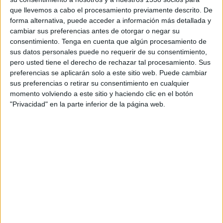
Desarrollada por
Tango
, la serie está compuesta
que llevemos a cabo el procesamiento previamente descrito. De
por cuatro episodios en los que la periodista
forma alternativa, puede acceder a información más detallada y
Amaya Rey acompaña a distintos invitados en un
cambiar sus preferencias antes de otorgar o negar su
recorrido en bicicleta por diferentes rincones de
consentimiento.
Tenga en cuenta que algún procesamiento de
Navarra. Entre los protagonistas figuran el
sus datos personales puede no requerir de su consentimiento,
exciclista Joseba Beloki, el periodista de viajes
pero usted tiene el derecho de rechazar tal procesamiento. Sus
Paco Nadal, la creadora de contenido Marina
preferencias se aplicarán solo a este sitio web. Puede cambiar
Comes y el maestro chocolatero Lluc Crusellas.
sus preferencias o retirar su consentimiento en cualquier
momento volviendo a este sitio y haciendo clic en el botón
"Privacidad" en la parte inferior de la página web.
Lejos de plantearse como un relato deportivo, la
bicicleta funciona como un recurso narrativo que
permite descubrir el territorio desde una
perspectiva más cercana y humana. A lo largo de
cada episodio, los protagonistas conocen
productores locales, visitan bodegas, comparten
experiencias gastronómicas y exploran el
patrimonio cultural y natural de la región.