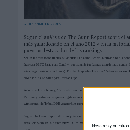
MONEDA”
07/08/2026
|
‘ALEXIA PUTELLAS X GALAXY Z FOLD8 – SIN LÍMITES’, 
31 DE ENERO DE 2013
Según el análisis de The Gunn Report sobre el a
más galardonado en el año 2012 y en la historia
puestos destacados de los rankings.
Según los resultados finales del análisis The Gunn Report, realizado por la c
francesa BETC Paris para Canal +, que además fue la más galardonada dentro de
años, según esta misma fuente). Por detrás quedan los spots ‘Padres en calzo
AMV BBDO Londres para Doritos Dips.
Asimismo los trabajos gráficos más premiados en 2012 fueron 'Heaven & hell'
Pictionary. entre las campañas digitales las más reconocidas han sido 'The M
with sound, de Tribal DDB Amsterdam para Philips; y Slavery Footrpint, de M
Según The Gunn Report 2012 las potencias publicitarias más galardonadas en 
Brasil empatan en la quinta plaza. Y las marcas con un mayor número de r
Nosotros y nuestro
orden.