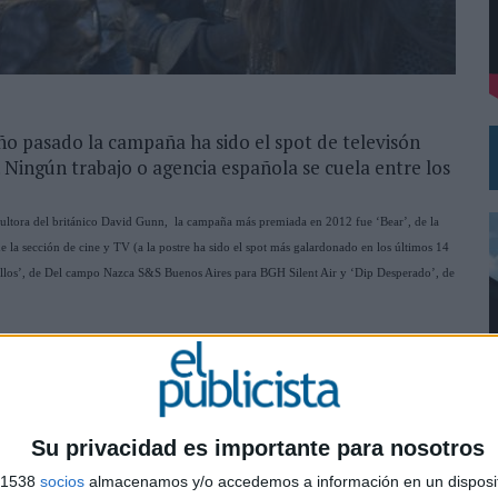
DE CHEIL SPAIN PARA SAMSUNG ELECTRONICS IBERIA
ño pasado la campaña ha sido el spot de televisón
. Ningún trabajo o agencia española se cuela entre los
onsultora del británico David Gunn, la campaña más premiada en 2012 fue ‘Bear’, de la
 la sección de cine y TV (a la postre ha sido el spot más galardonado en los últimos 14
ncillos’, de Del campo Nazca S&S Buenos Aires para BGH Silent Air y ‘Dip Desperado’, de
, de JWT Shanghai para Samsonite y 'Quick Draw Wins', de Ogilvy malasia para
useum of me', de Projector para Intel; OkGo, de Hakuhodo para Google Chrome; Obsessed
uh Tay Zik/Hof Fer para US State Department.
Su privacidad es importante para nosotros
2012 fueron Estados Unidos, Reino Unido y Australia, por delante de Japón. Argentina y
0
econocimientos fueron Volkswagen, Google, Nike, Coca-Cola y Mercedes-Benz, por ese
s 1538
socios
almacenamos y/o accedemos a información en un disposit