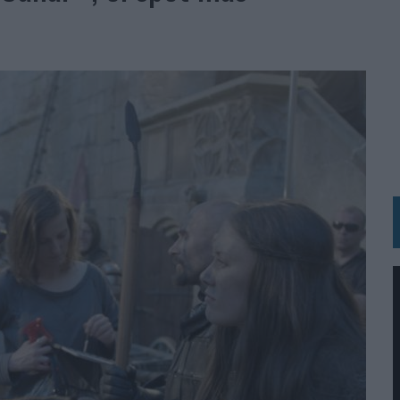
 LAS MARCAS
N IA
RÁ A PRUEBA LA CREATIVIDAD DE LAS MARCAS
N LA INFANCIA EN SU ESTRATEGIA
OS EN VERANO Y SUPERA AL MÓVIL COMO DISPOSITIVO MÁS UTILIZADO
OS ESPAÑOLES
IRECTORA COMERCIAL GLOBAL
BLE INSPIRADA EN CORNETTO, CALIPPO Y SOLERO
MAR EL PATRIMONIO HISTÓRICO EN ACTIVOS CULTURALES Y ECONÓMICOS
LA GESTIÓN DE SUS RELACIONES CON LOS MEDIOS
ARIO EN SU ÚLTIMA CAMPAÑA INTERNACIONAL
N DE MARCA A LARGO PLAZO Y LA MEDICIÓN SON DOS CARAS DE LA MISMA