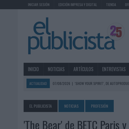
INICIAR SESIÓN
EDICIÓN IMPRESA Y DIGITAL
TIENDA
OF
INICIO
NOTICIAS
ARTÍCULOS
ENTREVISTAS
ACTUALIDAD
07/08/2026
|
‘SHOW YOUR SPIRIT’, DE AUTOPRODUC
07/08/2026
|
EL MÁLAGA CF CULMINA SU TRILOGÍA DE MARCA CON U
07/08/2026
|
MAHOU REIVINDICA EL RITUAL DE LA CAÑA EN EL DÍA IN
EL PUBLICISTA
NOTICIAS
PROFESIÓN
07/08/2026
|
MG SPIRIT RELANZA SU MARCA CON UNA ESTRATEGIA 
'The Bear' de BETC Paris y
07/08/2026
|
PATRÓN CONVIERTE EL NUEVO SINGLE DE ARÓN PIPER EN