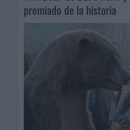
07/08/2026
|
EL VERANO PONE A PRUEBA LA ESTRATEGIA DIGITAL DE
premiado de la historia
07/08/2026
|
VUELING CONVIERTE LOS RECUERDOS EN SOUVENIRS CO
07/08/2026
|
CUANDO SE APAGUE EL SOL, EL ECLIPSE DE 2026 POND
06/08/2026
|
‘LA VUELTA’, DE FENOMENAL PARA MÁLAGA CF
06/08/2026
|
SIETE DE CADA DIEZ EMPRESAS ESPAÑOLAS NO INTEGRA
06/08/2026
|
LA TELEVISIÓN SIGUE LIDERANDO EL CONSUMO DE MEDI
06/08/2026
|
EL USO DE LA IA GENERATIVA ALCANZA YA AL 62% DE L
06/08/2026
|
SYSTEM1 NOMBRA A KIMBERLY BASTONI COMO NUEVA D
06/08/2026
|
FRIGO Y UNIQLO LANZAN UNA COLECCIÓN PERSONALIZA
06/08/2026
|
LA IA ESTÁ SUBIENDO EL LISTÓN DE LA CREATIVIDAD
05/08/2026
|
BEON WORLDWIDE LANZA RAÍZ URBANA PARA TRANSFOR
05/08/2026
|
FABRA COMUNICACIÓN INCORPORA A CASONÁ Y ASUME 
05/08/2026
|
LOPESAN HOTELS & RESORTS ACERCA EL PARAÍSO CAN
05/08/2026
|
LUIS ARQUILLOS (BURGO DE ARIAS): “LA CONSTRUCCIÓ