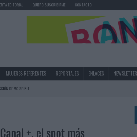
ERTA EDITORIAL
QUIERO SUSCRIBIRME
CONTACTO
MUJERES REFERENTES
REPORTAJES
ENLACES
NEWSLETTE
CIÓN DE MG SPIRIT
NA CAMPAÑA QUE CELEBRA SU REGRESO A PRIMERA DIVISIÓN
TERNACIONAL DE LA CERVEZA
360º CENTRADA EN EL ORIGEN BARCELONÉS
 Canal +, el spot más
 UNA EXPERIENCIA DE MARCA EN IBIZA