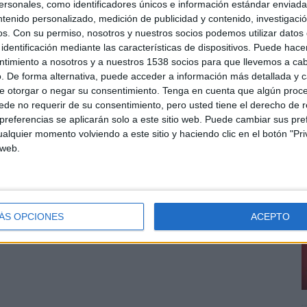
sonales, como identificadores únicos e información estándar enviada 
ntenido personalizado, medición de publicidad y contenido, investigaci
 por Wieden+Kennedy (Portland, New York), Del Campo Nazca Saatchi & Saatchi, BBH
os.
Con su permiso, nosotros y nuestros socios podemos utilizar datos 
kyo / Fukuoka). Por número de reconocimientos obtenidos el rankig de grupos
identificación mediante las características de dispositivos. Puede hacer
ntimiento a nosotros y a nuestros 1538 socios para que llevemos a ca
tt y Y&R.
. De forma alternativa, puede acceder a información más detallada y 
e otorgar o negar su consentimiento.
Tenga en cuenta que algún proc
L
de no requerir de su consentimiento, pero usted tiene el derecho de r
los resultados arrojado por el otro gran referente a nivel mundial, The Big Won Report
u
referencias se aplicarán solo a este sitio web. Puede cambiar sus pref
ola está entre las 50 más premiadas del mundo. En cuanto a trabajos, los únicos que
alquier momento volviendo a este sitio y haciendo clic en el botón "Pri
s
irma HP (acusada de plagio en la pasada edición de El Sol tras adjudicarse un oro y el
 web.
D
mpañas más premiadas en gráfica a nivel mundial, y la campaña ‘Cómicos', de McCann
remiadas. Entre las empresas publicitarias españolas el único resultado destacable es el
das a nivel mundial.
 la décimo segunda posición, cayendo dos puestos. Por delante quedan Estados Unidos,
ÁS OPCIONES
ACEPTO
Suecia y Holanda.