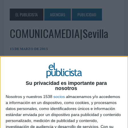
EL PUBLICISTA
AGENCIAS
PUBLICIDAD
COMUNICAMEDIA|Sevilla
13 DE MARZO DE 2013
C/ Santiago Heras, 3, Planta 1, M10 41720 Los
Palacios y Villafranca (Sevilla) Teléfono: 95 581
14 41 Fax: 95 581 14 41
info@comunicamedia.com
Su privacidad es importante para
www.comunicamedia.com
nosotros
Nosotros y nuestros 1538
socios
almacenamos y/o accedemos
a información en un dispositivo, como cookies, y procesamos
IMPRIMIR
datos personales, como identificadores únicos e información
estándar enviada por un dispositivo para publicidad y contenido
TWEET
personalizado, medición de publicidad y contenido,
investigación de audiencia y desarrollo de servicios.
Con su