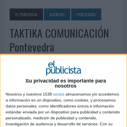
EL PUBLICISTA
AGENCIAS
PUBLICIDAD
TAKTIKA COMUNICACIÓN
Pontevedra
13 DE MARZO DE 2013
Travesia de Vigo, 63 Portal A, 9ºC 36206 Vigo
Su privacidad es importante para
(Pontevedra) Teléfono: 986 26 15 42
nosotros
cuentas@taktika.es
www.taktika.es
Nosotros y nuestros 1538
socios
almacenamos y/o accedemos
a información en un dispositivo, como cookies, y procesamos
IMPRIMIR
datos personales, como identificadores únicos e información
estándar enviada por un dispositivo para publicidad y contenido
TWEET
personalizado, medición de publicidad y contenido,
investigación de audiencia y desarrollo de servicios.
Con su