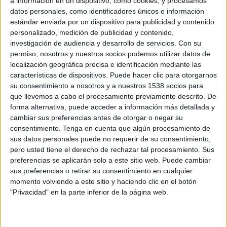
a información en un dispositivo, como cookies, y procesamos
seguir creando anuncios emotivos, en definitiva, a
datos personales, como identificadores únicos e información
crear anuncios que ayuden a mantener un
estándar enviada por un dispositivo para publicidad y contenido
ecosistema plural y vivo, en el que creemos
personalizado, medición de publicidad y contenido,
firmemente', afirma Luis Marques, head of
investigación de audiencia y desarrollo de servicios.
Con su
YouTube/Video Business.
permiso, nosotros y nuestros socios podemos utilizar datos de
localización geográfica precisa e identificación mediante las
1.
Rels B X Deva - BE THE MEISTER (Quién
características de dispositivos. Puede hacer clic para otorgarnos
Quieres Ser X Ballin').
Marca: Jägermeister
su consentimiento a nosotros y a nuestros 1538 socios para
(ES). Agencia creativa: Proximity Barcelona
que llevemos a cabo el procesamiento previamente descrito. De
forma alternativa, puede acceder a información más detallada y
cambiar sus preferencias antes de otorgar o negar su
consentimiento.
Tenga en cuenta que algún procesamiento de
sus datos personales puede no requerir de su consentimiento,
pero usted tiene el derecho de rechazar tal procesamiento. Sus
preferencias se aplicarán solo a este sitio web. Puede cambiar
sus preferencias o retirar su consentimiento en cualquier
momento volviendo a este sitio y haciendo clic en el botón
"Privacidad" en la parte inferior de la página web.