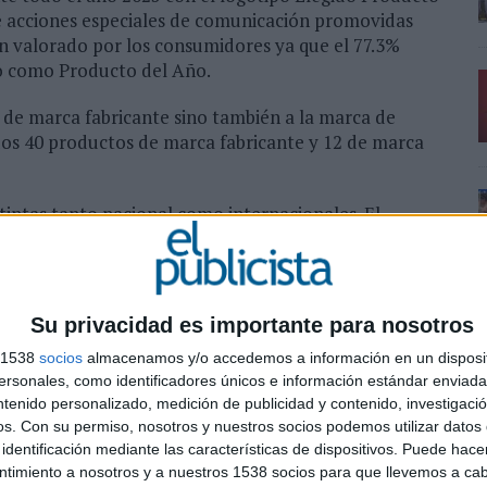
e acciones especiales de comunicación promovidas
n valorado por los consumidores ya que el 77.3%
o como Producto del Año.
 de marca fabricante sino también a la marca de
dos 40 productos de marca fabricante y 12 de marca
intas tanto nacional como internacionales. El
los productos para el hogar y servicios siguen siendo
innovación entre los ganadores.
 Productos del Año 2025” tras la votación de 10.018
Su privacidad es importante para nosotros
s 1538
socios
almacenamos y/o accedemos a información en un disposit
sonales, como identificadores únicos e información estándar enviada 
ntenido personalizado, medición de publicidad y contenido, investigaci
os.
Con su permiso, nosotros y nuestros socios podemos utilizar datos 
identificación mediante las características de dispositivos. Puede hacer
ntimiento a nosotros y a nuestros 1538 socios para que llevemos a ca