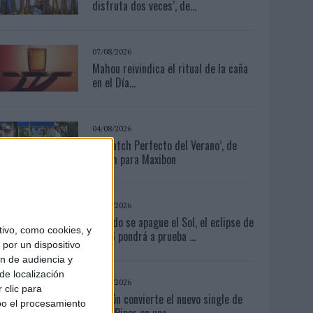
disfruta dos veces’, de...
07/08/2026
Mahou reivindica el ritual de la caña
en el Día...
04/08/2026
‘El Match Perfecto del Verano’, de
Crush para Maxibon
07/08/2026
Cuando se apague el Sol, el eclipse de
ivo, como cookies, y
2026 pondrá a prueba ...
por un dispositivo
ón de audiencia y
de localización
07/08/2026
 clic para
Patrón convierte el nuevo single de
bo el procesamiento
Arón Piper en una...