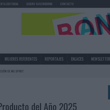
ERTA EDITORIAL
QUIERO SUSCRIBIRME
CONTACTO
MUJERES REFERENTES
REPORTAJES
ENLACES
NEWSLETTE
CIÓN DE MG SPIRIT
NA CAMPAÑA QUE CELEBRA SU REGRESO A PRIMERA DIVISIÓN
TERNACIONAL DE LA CERVEZA
360º CENTRADA EN EL ORIGEN BARCELONÉS
 Producto del Año 2025
 UNA EXPERIENCIA DE MARCA EN IBIZA