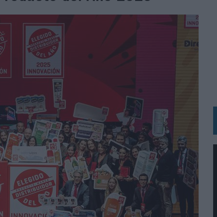
 LAS MARCAS
N IA
RÁ A PRUEBA LA CREATIVIDAD DE LAS MARCAS
N LA INFANCIA EN SU ESTRATEGIA
OS EN VERANO Y SUPERA AL MÓVIL COMO DISPOSITIVO MÁS UTILIZADO
OS ESPAÑOLES
IRECTORA COMERCIAL GLOBAL
BLE INSPIRADA EN CORNETTO, CALIPPO Y SOLERO
MAR EL PATRIMONIO HISTÓRICO EN ACTIVOS CULTURALES Y ECONÓMICOS
LA GESTIÓN DE SUS RELACIONES CON LOS MEDIOS
ARIO EN SU ÚLTIMA CAMPAÑA INTERNACIONAL
N DE MARCA A LARGO PLAZO Y LA MEDICIÓN SON DOS CARAS DE LA MISMA