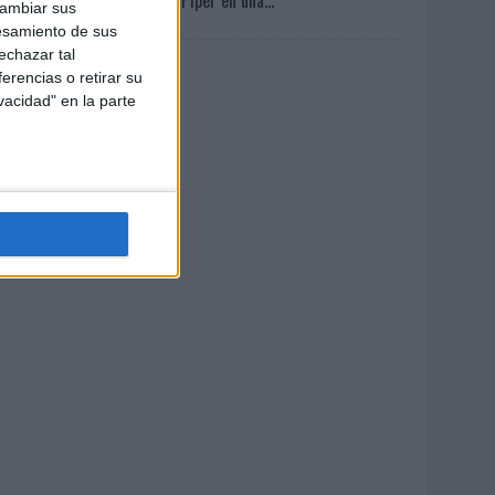
cambiar sus
esamiento de sus
echazar tal
erencias o retirar su
vacidad" en la parte