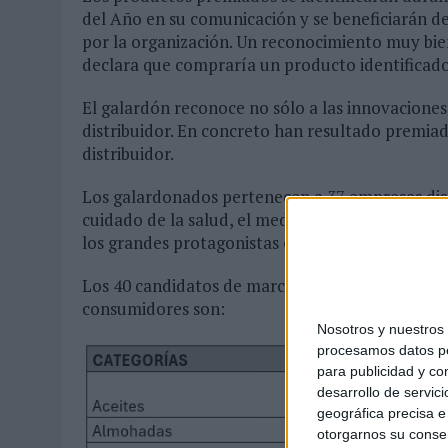
del Año en su comunicación y se beneficiarán d
por la organización. Un reconocimiento muy bie
declara que compraría un producto identificad
El galardón reconoce no sólo a las innovaciones
distribuidor. En concreto han resultado premia
distribuidor.
Los galardonados pertenecen a 37 empresas dist
cuidado de la salud, el medioambiente así como 
los grandes protagonistas en las tendencias de 
Los 40 candidatos de marca fabricante “Elegidos
consumidores son:
Nosotros y nuestro
procesamos datos per
para publicidad y co
desarrollo de servici
geográfica precisa e 
otorgarnos su conse