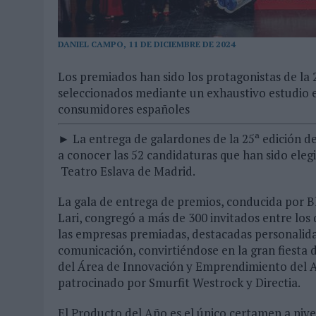
MONEDA”
07/08/2026
|
‘ALEXIA PUTELLAS X GALAXY Z FOLD8 – SIN LÍMITES’, 
DANIEL CAMPO, 11 DE DICIEMBRE DE 2024
Los premiados han sido los protagonistas de la 
seleccionados mediante un exhaustivo estudio e
consumidores españoles
► La entrega de galardones de la 25ª edición d
a conocer las 52 candidaturas que han sido eleg
Teatro Eslava de Madrid.
La gala de entrega de premios, conducida por B
Lari, congregó a más de 300 invitados entre lo
las empresas premiadas, destacadas personalida
comunicación, convirtiéndose en la gran fiesta d
del Área de Innovación y Emprendimiento del A
patrocinado por Smurfit Westrock y Directia.
El Producto del Año es el único certamen a nive