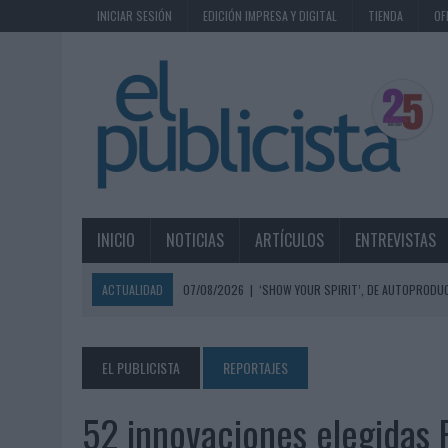
INICIAR SESIÓN
EDICIÓN IMPRESA Y DIGITAL
TIENDA
OF
INICIO
NOTICIAS
ARTÍCULOS
ENTREVISTAS
ACTUALIDAD
07/08/2026
|
‘SHOW YOUR SPIRIT’, DE AUTOPRODUC
07/08/2026
|
EL MÁLAGA CF CULMINA SU TRILOGÍA DE MARCA CON U
07/08/2026
|
MAHOU REIVINDICA EL RITUAL DE LA CAÑA EN EL DÍA IN
EL PUBLICISTA
REPORTAJES
07/08/2026
|
MG SPIRIT RELANZA SU MARCA CON UNA ESTRATEGIA 
52 innovaciones elegidas
07/08/2026
|
PATRÓN CONVIERTE EL NUEVO SINGLE DE ARÓN PIPER EN