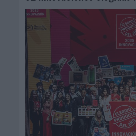
07/08/2026
|
EL VERANO PONE A PRUEBA LA ESTRATEGIA DIGITAL DE
07/08/2026
|
VUELING CONVIERTE LOS RECUERDOS EN SOUVENIRS CO
07/08/2026
|
CUANDO SE APAGUE EL SOL, EL ECLIPSE DE 2026 POND
06/08/2026
|
‘LA VUELTA’, DE FENOMENAL PARA MÁLAGA CF
06/08/2026
|
SIETE DE CADA DIEZ EMPRESAS ESPAÑOLAS NO INTEGRA
06/08/2026
|
LA TELEVISIÓN SIGUE LIDERANDO EL CONSUMO DE MEDI
06/08/2026
|
EL USO DE LA IA GENERATIVA ALCANZA YA AL 62% DE L
06/08/2026
|
SYSTEM1 NOMBRA A KIMBERLY BASTONI COMO NUEVA D
06/08/2026
|
FRIGO Y UNIQLO LANZAN UNA COLECCIÓN PERSONALIZA
06/08/2026
|
LA IA ESTÁ SUBIENDO EL LISTÓN DE LA CREATIVIDAD
05/08/2026
|
BEON WORLDWIDE LANZA RAÍZ URBANA PARA TRANSFOR
05/08/2026
|
FABRA COMUNICACIÓN INCORPORA A CASONÁ Y ASUME 
05/08/2026
|
LOPESAN HOTELS & RESORTS ACERCA EL PARAÍSO CAN
05/08/2026
|
LUIS ARQUILLOS (BURGO DE ARIAS): “LA CONSTRUCCIÓ