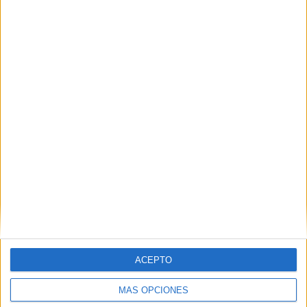
Hoffmann, COO y cofundador de la compañía.
Finalmente, al ser conscientes de las dificultades
de liquidez de muchos negocios, han diseñado un
sistema de pagos mensual sin comisiones para
que puedan estar protegidos sin que ello se
convierta en una carga, sino algo que impulse sus
negocios.
IMPRIMIR
TWEET
SHARE
ACEPTO
SHARE
MÁS OPCIONES
ENVIAR