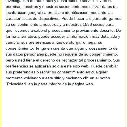
investigación de audiencia y desarrollo de servicios.
Con su
Facebook, LinkedIn, Zalando, Trivago, Eventbrite
permiso, nosotros y nuestros socios podemos utilizar datos de
o HomeAway. Previamente, Singularcover
localización geográfica precisa e identificación mediante las
r
ecibió 125.000€ por parte de ENISA
,
características de dispositivos. Puede hacer clic para otorgarnos
institución pública de apoyo al emprendimiento.
su consentimiento a nosotros y a nuestros 1538 socios para
que llevemos a cabo el procesamiento previamente descrito. De
Los objetivos de este nuevo ejercicio son
forma alternativa, puede acceder a información más detallada y
fortalecer la plataforma tecnológica para
cambiar sus preferencias antes de otorgar o negar su
una personalización mayor
gracias a
consentimiento.
Tenga en cuenta que algún procesamiento de
tecnologías como la inteligencia artificial, y
sus datos personales puede no requerir de su consentimiento,
desarrollar una estrategia de marketing
pero usted tiene el derecho de rechazar tal procesamiento. Sus
preferencias se aplicarán solo a este sitio web. Puede cambiar
específica para cada segmento de negocio
sus preferencias o retirar su consentimiento en cualquier
en el que opera la compañía.
momento volviendo a este sitio y haciendo clic en el botón
"Privacidad" en la parte inferior de la página web.
"La ronda de financiación demuestra la confianza
de los inversores en el potencial de Singularcover
y nuestro equipo, así como en el futuro de las
insurtech
. Por nuestra parte, esta inyección de
capital será el punto de partida de una
importante mejora cualitativa en nuestro
desarrollo tecnológico, nuestro posicionamiento