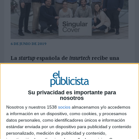
6 DE JUNIO DE 2019
La
startup
española de
insurtech
recibe una
fuerte inversión en el área de marketing,
para posicionarse como líder digital, así
como en el desarrollo de tecnología, con un
gran componente de inteligencia artificial
Su privacidad es importante para
nosotros
Singularcover (
SingularCover
) ha cerrado una
importante ronda de más de 1’8 millones de
Nosotros y nuestros 1538
socios
almacenamos y/o accedemos
euros, liderada por Antai Venture Builder y
a información en un dispositivo, como cookies, y procesamos
Global Founders Capital – fondo de capital riesgo
datos personales, como identificadores únicos e información
estándar enviada por un dispositivo para publicidad y contenido
con más de 1.600 millones de dólares en gestión e
personalizado, medición de publicidad y contenido,
inversores de compañías de talla mundial como