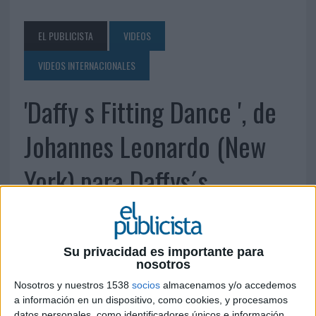
EL PUBLICISTA
VIDEOS
VIDEOS INTERNACIONALES
'Daffy s Fitting Dance ', de
Johannes Leonardo (New
York) para Daffys´s
13 DE JUNIO DE 2010
Forma parte de la Quiniela de Cannes, de Leo
Su privacidad es importante para
nosotros
Burnett
Nosotros y nuestros 1538
socios
almacenamos y/o accedemos
a información en un dispositivo, como cookies, y procesamos
datos personales, como identificadores únicos e información