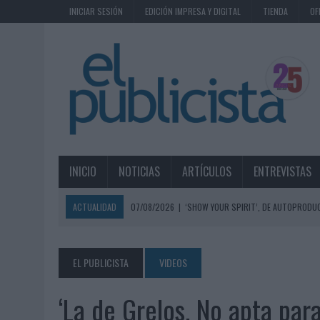
INICIAR SESIÓN
EDICIÓN IMPRESA Y DIGITAL
TIENDA
OF
INICIO
NOTICIAS
ARTÍCULOS
ENTREVISTAS
ACTUALIDAD
07/08/2026
|
‘SHOW YOUR SPIRIT’, DE AUTOPRODUC
07/08/2026
|
EL MÁLAGA CF CULMINA SU TRILOGÍA DE MARCA CON U
07/08/2026
|
MAHOU REIVINDICA EL RITUAL DE LA CAÑA EN EL DÍA IN
EL PUBLICISTA
VIDEOS
07/08/2026
|
MG SPIRIT RELANZA SU MARCA CON UNA ESTRATEGIA 
‘La de Grelos. No apta par
07/08/2026
|
PATRÓN CONVIERTE EL NUEVO SINGLE DE ARÓN PIPER EN