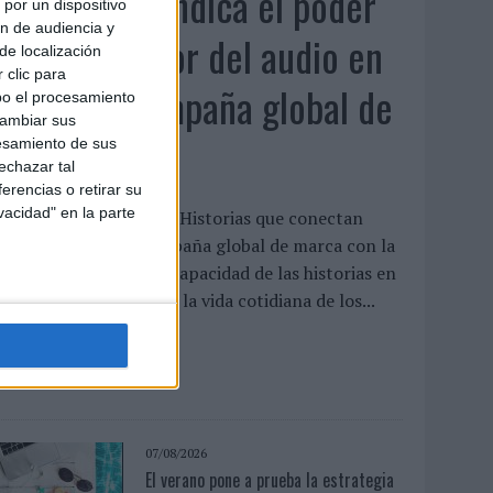
Audible reivindica el poder
por un dispositivo
ón de audiencia y
transformador del audio en
de localización
 clic para
su nueva campaña global de
bo el procesamiento
cambiar sus
marca
esamiento de sus
echazar tal
erencias o retirar su
vacidad" en la parte
udible ha presentado ‘Historias que conectan
ontigo’, su nueva campaña global de marca con la
ue pone el foco en la capacidad de las historias en
udio para transformar la vida cotidiana de los...
LEER MÁS
07/08/2026
El verano pone a prueba la estrategia