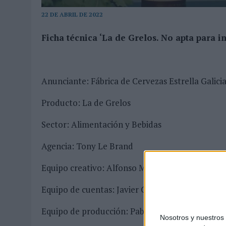
MONEDA”
22 DE ABRIL DE 2022
07/08/2026
|
‘ALEXIA PUTELLAS X GALAXY Z FOLD8 – SIN LÍMITES’, 
Ficha técnica ‘La de Grelos. No apta para i
Anunciante: Fábrica de Cervezas Estrella Galici
Producto: La de Grelos
Sector: Alimentación y Bebidas
Agencia: Tony Le Brand
Equipo creativo: Alfonso Molinelli, Nacho Romay
Equipo de cuentas: Javier Camacho, Alejandra
Equipo de producción: Pablo Anllo, Rosa Domi
Nosotros y nuestro