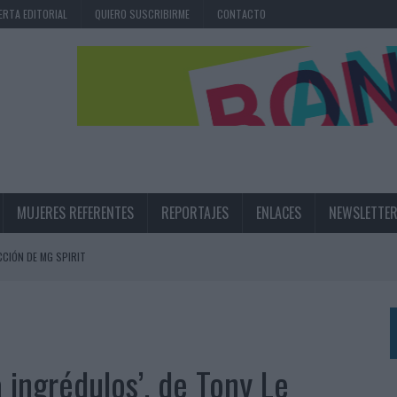
ERTA EDITORIAL
QUIERO SUSCRIBIRME
CONTACTO
MUJERES REFERENTES
REPORTAJES
ENLACES
NEWSLETTE
CIÓN DE MG SPIRIT
NA CAMPAÑA QUE CELEBRA SU REGRESO A PRIMERA DIVISIÓN
TERNACIONAL DE LA CERVEZA
360º CENTRADA EN EL ORIGEN BARCELONÉS
a ingrédulos’, de Tony Le
 UNA EXPERIENCIA DE MARCA EN IBIZA