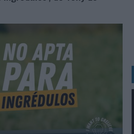
 LAS MARCAS
N IA
RÁ A PRUEBA LA CREATIVIDAD DE LAS MARCAS
N LA INFANCIA EN SU ESTRATEGIA
OS EN VERANO Y SUPERA AL MÓVIL COMO DISPOSITIVO MÁS UTILIZADO
OS ESPAÑOLES
IRECTORA COMERCIAL GLOBAL
BLE INSPIRADA EN CORNETTO, CALIPPO Y SOLERO
MAR EL PATRIMONIO HISTÓRICO EN ACTIVOS CULTURALES Y ECONÓMICOS
LA GESTIÓN DE SUS RELACIONES CON LOS MEDIOS
ARIO EN SU ÚLTIMA CAMPAÑA INTERNACIONAL
N DE MARCA A LARGO PLAZO Y LA MEDICIÓN SON DOS CARAS DE LA MISMA