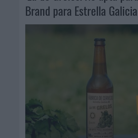
07/08/2026
|
EL VERANO PONE A PRUEBA LA ESTRATEGIA DIGITAL DE
Brand para Estrella Galicia
07/08/2026
|
VUELING CONVIERTE LOS RECUERDOS EN SOUVENIRS CO
07/08/2026
|
CUANDO SE APAGUE EL SOL, EL ECLIPSE DE 2026 POND
06/08/2026
|
‘LA VUELTA’, DE FENOMENAL PARA MÁLAGA CF
06/08/2026
|
SIETE DE CADA DIEZ EMPRESAS ESPAÑOLAS NO INTEGRA
06/08/2026
|
LA TELEVISIÓN SIGUE LIDERANDO EL CONSUMO DE MEDI
06/08/2026
|
EL USO DE LA IA GENERATIVA ALCANZA YA AL 62% DE L
06/08/2026
|
SYSTEM1 NOMBRA A KIMBERLY BASTONI COMO NUEVA D
06/08/2026
|
FRIGO Y UNIQLO LANZAN UNA COLECCIÓN PERSONALIZA
06/08/2026
|
LA IA ESTÁ SUBIENDO EL LISTÓN DE LA CREATIVIDAD
05/08/2026
|
BEON WORLDWIDE LANZA RAÍZ URBANA PARA TRANSFOR
05/08/2026
|
FABRA COMUNICACIÓN INCORPORA A CASONÁ Y ASUME 
05/08/2026
|
LOPESAN HOTELS & RESORTS ACERCA EL PARAÍSO CAN
05/08/2026
|
LUIS ARQUILLOS (BURGO DE ARIAS): “LA CONSTRUCCIÓ