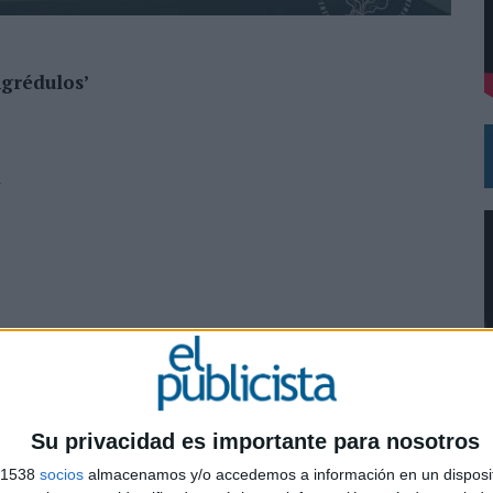
DE CHEIL SPAIN PARA SAMSUNG ELECTRONICS IBERIA
ngrédulos’
a
, David Lariño, Javier Rodriguez
 Santomé
Su privacidad es importante para nosotros
nguez
0
s 1538
socios
almacenamos y/o accedemos a información en un disposit