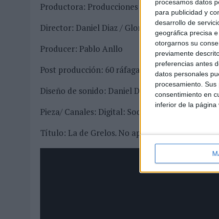
procesamos datos per
Productora: Producciones Delfín del Mundo
para publicidad y co
desarrollo de servici
Director: Daniel Diaz / Gloria Tejero
geográfica precisa e 
otorgarnos su conse
Producer: Pablo Anllo
previamente descrito
preferencias antes d
Post producción: 60 ráfagas
datos personales pue
procesamiento. Sus p
Diseño de sonido: Daniel Diaz
consentimiento en cu
inferior de la página
Pieza/ Canales: Digital: Social Ads + Programáti
Título: La de Grelos. No apta para ingrédulos
M