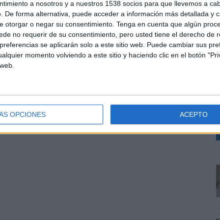
ntimiento a nosotros y a nuestros 1538 socios para que llevemos a ca
. De forma alternativa, puede acceder a información más detallada y 
e otorgar o negar su consentimiento.
Tenga en cuenta que algún proc
de no requerir de su consentimiento, pero usted tiene el derecho de r
referencias se aplicarán solo a este sitio web. Puede cambiar sus pref
A
alquier momento volviendo a este sitio y haciendo clic en el botón "Pri
m
 web.
V
d
m
ÁS OPCIONES
ACEPTO