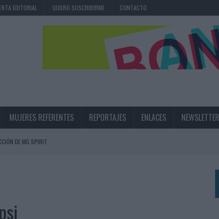
ERTA EDITORIAL
QUIERO SUSCRIBIRME
CONTACTO
MUJERES REFERENTES
REPORTAJES
ENLACES
NEWSLETTE
CIÓN DE MG SPIRIT
NA CAMPAÑA QUE CELEBRA SU REGRESO A PRIMERA DIVISIÓN
TERNACIONAL DE LA CERVEZA
360º CENTRADA EN EL ORIGEN BARCELONÉS
psi
 UNA EXPERIENCIA DE MARCA EN IBIZA