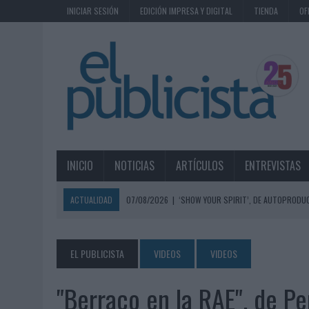
INICIAR SESIÓN
EDICIÓN IMPRESA Y DIGITAL
TIENDA
OF
INICIO
NOTICIAS
ARTÍCULOS
ENTREVISTAS
ACTUALIDAD
07/08/2026
|
‘SHOW YOUR SPIRIT’, DE AUTOPRODUC
07/08/2026
|
EL MÁLAGA CF CULMINA SU TRILOGÍA DE MARCA CON U
07/08/2026
|
MAHOU REIVINDICA EL RITUAL DE LA CAÑA EN EL DÍA IN
EL PUBLICISTA
VIDEOS
VIDEOS
07/08/2026
|
MG SPIRIT RELANZA SU MARCA CON UNA ESTRATEGIA 
"Berraco en la RAE", de Pe
07/08/2026
|
PATRÓN CONVIERTE EL NUEVO SINGLE DE ARÓN PIPER EN