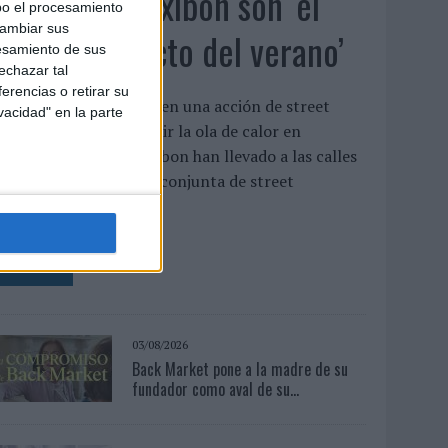
Babaria y Maxibon son ‘el
bo el procesamiento
cambiar sus
match perfecto del verano’
esamiento de sus
echazar tal
erencias o retirar su
mbas marcas se unen en una acción de street
vacidad" en la parte
arketing para combatir la ola de calor en
alencia Babaria y Maxibon han llevado a las calles
e Valencia una acción conjunta de street
arketing para ...
LEER MÁS
03/08/2026
Back Market pone a la madre de su
fundador como aval de su...