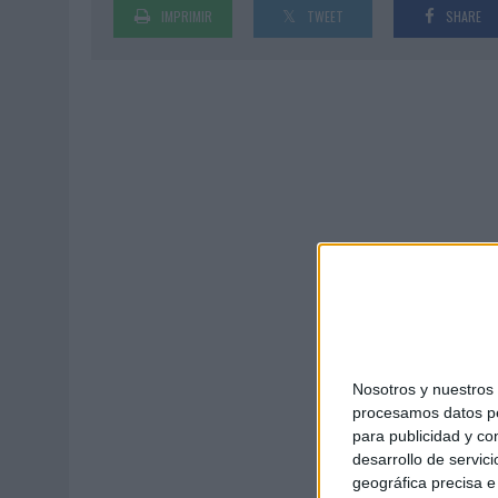
IMPRIMIR
TWEET
SHARE
MONEDA”
07/08/2026
|
‘ALEXIA PUTELLAS X GALAXY Z FOLD8 – SIN LÍMITES’, 
Nosotros y nuestro
procesamos datos per
para publicidad y co
desarrollo de servici
geográfica precisa e 