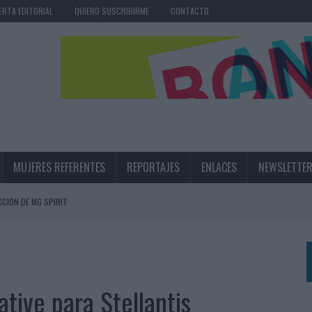
ERTA EDITORIAL
QUIERO SUSCRIBIRME
CONTACTO
MUJERES REFERENTES
REPORTAJES
ENLACES
NEWSLETTE
CIÓN DE MG SPIRIT
NA CAMPAÑA QUE CELEBRA SU REGRESO A PRIMERA DIVISIÓN
TERNACIONAL DE LA CERVEZA
360º CENTRADA EN EL ORIGEN BARCELONÉS
ative para Stellantis
 UNA EXPERIENCIA DE MARCA EN IBIZA