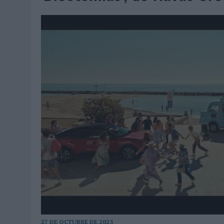
07/08/2026
|
EL VERANO PONE A PRUEBA LA ESTRATEGIA DIGITAL DE
07/08/2026
|
VUELING CONVIERTE LOS RECUERDOS EN SOUVENIRS CO
07/08/2026
|
CUANDO SE APAGUE EL SOL, EL ECLIPSE DE 2026 POND
06/08/2026
|
‘LA VUELTA’, DE FENOMENAL PARA MÁLAGA CF
06/08/2026
|
SIETE DE CADA DIEZ EMPRESAS ESPAÑOLAS NO INTEGRA
06/08/2026
|
LA TELEVISIÓN SIGUE LIDERANDO EL CONSUMO DE MEDI
06/08/2026
|
EL USO DE LA IA GENERATIVA ALCANZA YA AL 62% DE L
06/08/2026
|
SYSTEM1 NOMBRA A KIMBERLY BASTONI COMO NUEVA D
06/08/2026
|
FRIGO Y UNIQLO LANZAN UNA COLECCIÓN PERSONALIZA
06/08/2026
|
LA IA ESTÁ SUBIENDO EL LISTÓN DE LA CREATIVIDAD
05/08/2026
|
BEON WORLDWIDE LANZA RAÍZ URBANA PARA TRANSFOR
05/08/2026
|
FABRA COMUNICACIÓN INCORPORA A CASONÁ Y ASUME 
05/08/2026
|
LOPESAN HOTELS & RESORTS ACERCA EL PARAÍSO CAN
05/08/2026
|
LUIS ARQUILLOS (BURGO DE ARIAS): “LA CONSTRUCCIÓ
27 DE OCTUBRE DE 2023