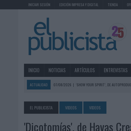
INICIAR SESIÓN
EDICIÓN IMPRESA Y DIGITAL
TIENDA
OF
INICIO
NOTICIAS
ARTÍCULOS
ENTREVISTAS
ACTUALIDAD
07/08/2026
|
‘SHOW YOUR SPIRIT’, DE AUTOPRODUC
07/08/2026
|
EL MÁLAGA CF CULMINA SU TRILOGÍA DE MARCA CON U
07/08/2026
|
MAHOU REIVINDICA EL RITUAL DE LA CAÑA EN EL DÍA IN
EL PUBLICISTA
VIDEOS
VIDEOS
07/08/2026
|
MG SPIRIT RELANZA SU MARCA CON UNA ESTRATEGIA 
'Dicotomías', de Havas Cre
07/08/2026
|
PATRÓN CONVIERTE EL NUEVO SINGLE DE ARÓN PIPER EN