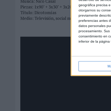
Música: Nico Casal
geográfica precisa e 
Piezas: 1x90" + 3x30" + 3x20"
otorgarnos su conse
Título: Dicotomías
previamente descrito
Medio: Televisión, social media, digital, prensa,
preferencias antes d
datos personales pue
procesamiento. Sus p
consentimiento en cu
inferior de la página
M