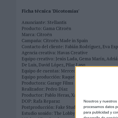
MONEDA”
Ficha técnica 'Dicotomías'
07/08/2026
|
‘ALEXIA PUTELLAS X GALAXY Z FOLD8 – SIN LÍMITES’, 
Anunciante: Stellantis
Producto: Gama Citroën
Marca: Citroën
Campaña: Citroën Made in Spain
Contacto del cliente: Fabián Rodríguez, Eva Esp
Agencia creativa: Havas Creative
Equipo creativo: Jesús Lada, Gema Marín, Adriá
De Luis, David López, Pilar Laso
Equipo de cuentas: Mercedes Rodríguez, Mame
Equipo producción: Raquel Pérez Navas, Cristin
Productora: Garage Films
Realizador: Pedro Díaz
Productor: Pablo Heras, Xavi Doncel
DOP: Rafa Reparaz
Nosotros y nuestro
Postproducción: Fake Studios
procesamos datos per
para publicidad y co
Estudio sonido: The Lobby
desarrollo de servici