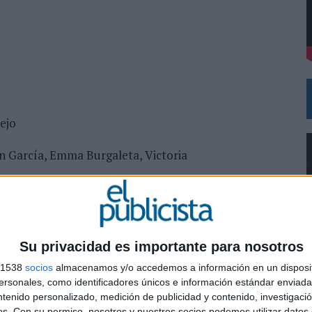
DE CHEIL SPAIN PARA SAMSUNG ELECTRONICS IBERIA
ejo
n García, Emma Burgaleta, Victoria
n Perona
a Viver
Su privacidad es importante para nosotros
s 1538
socios
almacenamos y/o accedemos a información en un disposit
sonales, como identificadores únicos e información estándar enviada 
0
ntenido personalizado, medición de publicidad y contenido, investigaci
os.
Con su permiso, nosotros y nuestros socios podemos utilizar datos 