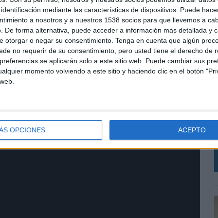
identificación mediante las características de dispositivos. Puede hacer
ntimiento a nosotros y a nuestros 1538 socios para que llevemos a ca
. De forma alternativa, puede acceder a información más detallada y 
 exterior y red de concesionarios
e otorgar o negar su consentimiento.
Tenga en cuenta que algún proc
de no requerir de su consentimiento, pero usted tiene el derecho de r
referencias se aplicarán solo a este sitio web. Puede cambiar sus pref
alquier momento volviendo a este sitio y haciendo clic en el botón "Pri
 web.
P
E
d
ÁS OPCIONES
ACEPTO
t