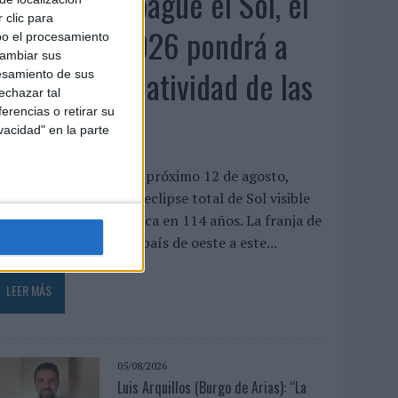
Cuando se apague el Sol, el
 clic para
eclipse de 2026 pondrá a
bo el procesamiento
cambiar sus
prueba la creatividad de las
esamiento de sus
echazar tal
marcas
erencias o retirar su
vacidad" en la parte
or Alessandro Orrù El próximo 12 de agosto,
spaña vivirá el primer eclipse total de Sol visible
esde la península ibérica en 114 años. La franja de
otalidad atravesará el país de oeste a este...
LEER MÁS
05/08/2026
Luis Arquillos (Burgo de Arias): “La