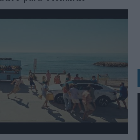
 LAS MARCAS
N IA
RÁ A PRUEBA LA CREATIVIDAD DE LAS MARCAS
N LA INFANCIA EN SU ESTRATEGIA
OS EN VERANO Y SUPERA AL MÓVIL COMO DISPOSITIVO MÁS UTILIZADO
OS ESPAÑOLES
IRECTORA COMERCIAL GLOBAL
BLE INSPIRADA EN CORNETTO, CALIPPO Y SOLERO
MAR EL PATRIMONIO HISTÓRICO EN ACTIVOS CULTURALES Y ECONÓMICOS
LA GESTIÓN DE SUS RELACIONES CON LOS MEDIOS
ARIO EN SU ÚLTIMA CAMPAÑA INTERNACIONAL
N DE MARCA A LARGO PLAZO Y LA MEDICIÓN SON DOS CARAS DE LA MISMA