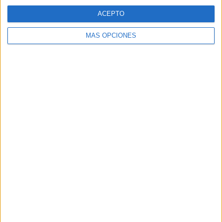
ACEPTO
MÁS OPCIONES
ARTÍCULOS ALEATORIOS
05/08/2026
Luis Arquillos (Burgo de