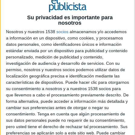
19 DE MAYO DE 2026
Su privacidad es importante para
nosotros
FICHA TÉCNICA
Nosotros y nuestros 1538
socios
almacenamos y/o accedemos
Cliente: Esteve
a información en un dispositivo, como cookies, y procesamos
datos personales, como identificadores únicos e información
Contacto del cliente: Andrea Giménez
estándar enviada por un dispositivo para publicidad y contenido
personalizado, medición de publicidad y contenido,
Agencia: Ogilvy
investigación de audiencia y desarrollo de servicios.
Con su
permiso, nosotros y nuestros socios podemos utilizar datos de
localización geográfica precisa e identificación mediante las
Director creativo ejecutivo: Noelia Fernandez,
características de dispositivos. Puede hacer clic para otorgarnos
Tomás O’Gorman
su consentimiento a nosotros y a nuestros 1538 socios para
que llevemos a cabo el procesamiento previamente descrito. De
Director creativo: Beatriz Salmeron
forma alternativa, puede acceder a información más detallada y
cambiar sus preferencias antes de otorgar o negar su
Dirección de arte: Laura Grandio
consentimiento.
Tenga en cuenta que algún procesamiento de
sus datos personales puede no requerir de su consentimiento,
Copywriting: Manuel Marcos
pero usted tiene el derecho de rechazar tal procesamiento. Sus
preferencias se aplicarán solo a este sitio web. Puede cambiar