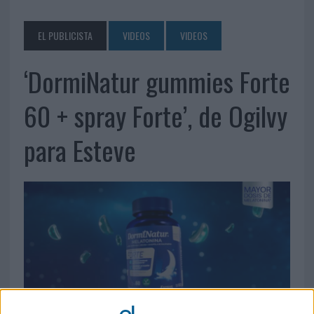
EL PUBLICISTA
VIDEOS
VIDEOS
‘DormiNatur gummies Forte
60 + spray Forte’, de Ogilvy
para Esteve