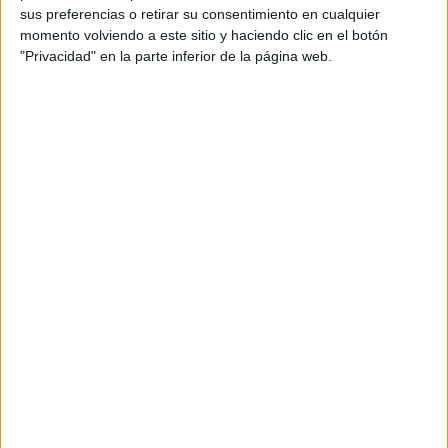
Director de estrategia: Josep Maria Fábregas
sus preferencias o retirar su consentimiento en cualquier
momento volviendo a este sitio y haciendo clic en el botón
Planner: Carlos Jiménez
"Privacidad" en la parte inferior de la página web.
Director de servicios al cliente: Anna Torres
Director de cuentas agencia creativa: Marta
Torres
Ejecutiva de cuentas: Lydia Velaz
Productora: Hogarth, WPP Production